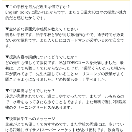
▼この学校を選んだ理由は何ですか？
English policyに惹かれたからです。また１日最大10コマの授業が魅力
的だと感じたからです。
▼全体的な雰囲気や感想を教えてください
明るい学校です。語学学校と寮が同じ敷地内なので、通学時間が必要
ないので便利です。また入り口にはガードマンが必ずいるので安全で
す。
▼授業内容や講師についてどうでしたか？
どの先生も優しくて親切です。私はTOEICコースを受講しました。最
初は、とても難しくてわからなかったけど、1週間くらいたった頃から
耳が慣れてきて、先生の話していることや、リスニングの授業がよく
聞こえるようになりました。どの授業も楽しく学べました。
▼生活環境はどうでしたか？
冷房が完備されていて、過ごしやすかったです。またプールもあるの
で、水着をもってきたら泳ぐこともできます。また無料で週に2回洗濯
物のクリーニングサービスがあります。
▼後輩留学生へのメッセージ
先生がとても優しくておすすめです。また学校の周辺には、歩いてい
ける距離にガイサノ(スーパーマーケット)があり便利です。飲食店も