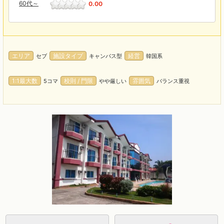
60代～
0.00
エリア
施設タイプ
経営
セブ
キャンパス型
韓国系
1:1最大数
校則 / 門限
雰囲気
5コマ
やや厳しい
バランス重視