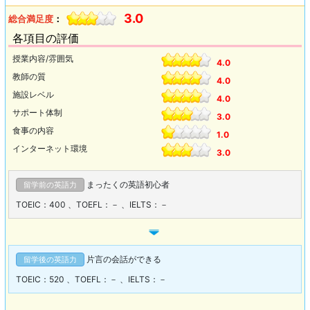
3.0
総合満足度
：
各項目の評価
授業内容/雰囲気
4.0
教師の質
4.0
施設レベル
4.0
サポート体制
3.0
食事の内容
1.0
インターネット環境
3.0
まったくの英語初心者
留学前の英語力
TOEIC：400
、
TOEFL：－
、
IELTS：－
片言の会話ができる
留学後の英語力
TOEIC：520
、
TOEFL：－
、
IELTS：－