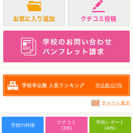
資料請求
申込数:0/1年
チャート表示
クチコミ
学校レポート
学校の特徴
(3件)
(4件)