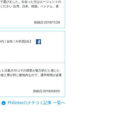
面で選びました。出会った方はエージェントの
ください 台湾、日本、韓国、ベトナム、香
投稿日:2016/11/29
 / 女性 / 大学(院)生】
。また１日最大10コマの授業が魅力的だと感じた
学校と寮が同じ敷地内なので、通学時間が必要
投稿日:2016/09/05
Philinterのクチコミ記事 一覧へ
+