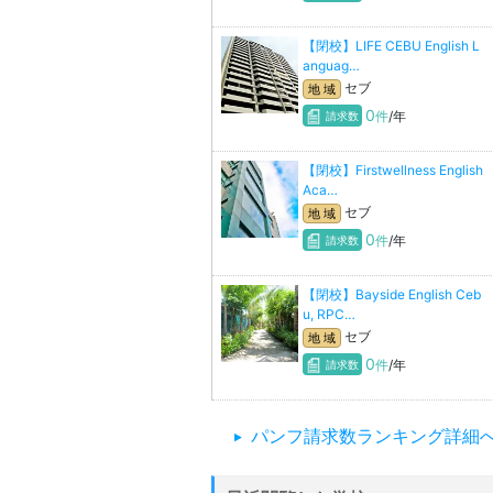
【閉校】LIFE CEBU English L
anguag…
セブ
地 域
0
件
/年
請求数
【閉校】Firstwellness English
Aca…
セブ
地 域
0
件
/年
請求数
【閉校】Bayside English Ceb
u, RPC…
セブ
地 域
0
件
/年
請求数
パンフ請求数ランキング詳細