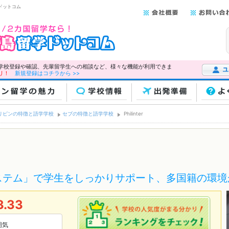
学ドットコム
学校登録や確認、先輩留学生への相談など、様々な機能が利用できま
リ！
新規登録はコチラから >>
ユーザー
ン留学の魅力
学校情報
出発準備
よ
リピンの特徴と語学学校
セブの特徴と語学学校
Philinter
ステム」で学生をしっかりサポート、多国籍の環境
3.33
囲気