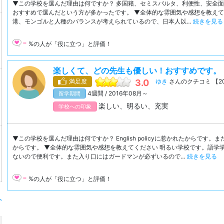
▼この学校を選んだ理由は何ですか？ 多国籍、セミスパルタ、利便性、安全
おすすめで選んだという方が多かったです。 ▼全体的な雰囲気や感想を教えて
港、モンゴルと人種のバランスが考えられているので、日本人以…
続きを見る
-
%の人が「役に立つ」と評価！
楽しくて、どの先生も優しい！おすすめです。
満足度
3.0
ゆき
さんのクチコミ 【20代
4週間 / 2016年08月～
留学期間
楽しい、明るい、充実
学校への印象
▼この学校を選んだ理由は何ですか？ English policyに惹かれたからです
からです。 ▼全体的な雰囲気や感想を教えてください 明るい学校です。語学
ないので便利です。また入り口にはガードマンが必ずいるので…
続きを見る
-
%の人が「役に立つ」と評価！
へ