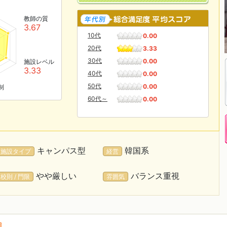
教師の質
3.67
10代
0.00
20代
3.33
30代
0.00
施設レベル
3.33
40代
0.00
50代
0.00
制
60代～
0.00
キャンパス型
韓国系
施設タイプ
経営
やや厳しい
バランス重視
校則 / 門限
雰囲気