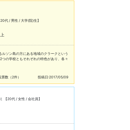
代 / 男性 / 大学(院)生】
以上
るルソン島の方にある地域のクラークという
2つの学校ともそれぞれの特色があり、各々
投票数（2件）
投稿日:2017/05/09
【20代 / 女性 / 会社員】