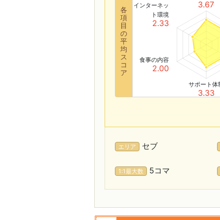
3.67
インターネッ
各
ト環境
項
2.33
目
の
平
均
ス
食事の内容
コ
2.00
ア
サポート体
3.33
セブ
エリア
5コマ
1:1最大数