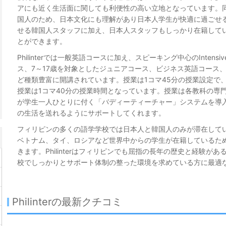
アにも近く生活面に関しても利便性の高い立地となっています。
国人のため、日本文化にも理解があり日本人学生が快適に過ごせ
せる韓国人スタッフに加え、日本人スタッフもしっかり在籍して
とができます。
Philinterでは一般英語コースに加え、スピーキング中心のIntensive 
ス、7～17歳を対象としたジュニアコース、ビジネス英語コース
ど種類豊富に開講されています。授業は1コマ45分の授業設定で
授業は1コマ40分の授業時間となっています。授業は各教科の専
が学生一人ひとりに付く「バディーティーチャー」システムを導
の生活を送れるようにサポートしてくれます。
フィリピンの多くの語学学校では日本人と韓国人のみが滞在しています
ベトナム、タイ、ロシアなど世界中からの学生が在籍しているた
きます。Philinterはフィリピンでも屈指の長年の歴史と経験
校でしっかりとサポート体制の整った環境を求めている方に最適
Philinterの最新クチコミ