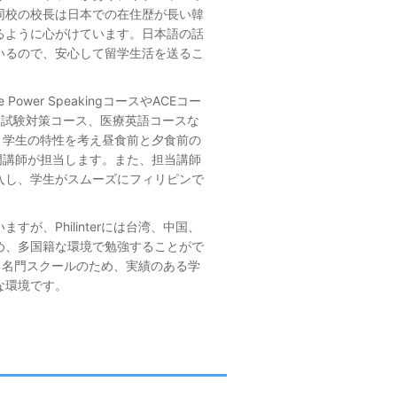
同校の校長は日本での在住歴が長い韓
るように心がけています。日本語の話
いるので、安心して留学生活を送るこ
Power SpeakingコースやACEコー
、試験対策コース、医療英語コースな
、学生の特性を考え昼食前と夕食前の
門講師が担当します。また、担当講師
入し、学生がスムーズにフィリピンで
が、Philinterには台湾、中国、
め、多国籍な環境で勉強することがで
がある名門スクールのため、実績のある学
な環境です。