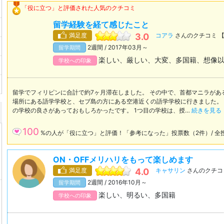
「役に立つ」と評価された人気のクチコミ
留学経験を経て感じたこと
満足度
3.0
コアラ
さんのクチコミ 【20
2週間 / 2017年03月～
留学期間
楽しい、厳しい、大変、多国籍、想像
学校への印象
留学でフィリピンに合計で約7ヶ月滞在しました。 その中で、首都マニラがあ
場所にある語学学校と、セブ島の方にある空港近くの語学学校に行きました。 
の学校の良さがあっておもしろかったです。 1つ目の学校は、授…
続きを見る
100
%の人が「役に立つ」と評価！「参考になった」投票数（2件）/ 全
ON・OFFメリハリをもって楽しめます
満足度
4.0
キャサリン
さんのクチコミ 
2週間 / 2016年10月～
留学期間
楽しい、明るい、多国籍
学校への印象