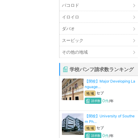
バコロド
イロイロ
ダバオ
スービック
その他の地域
学校パンフ請求数ランキング
【閉校】Major Developing La
nguage…
セブ
地 域
0
件
/年
請求数
【閉校】University of Southe
rn Ph…
セブ
地 域
0
件
/年
請求数