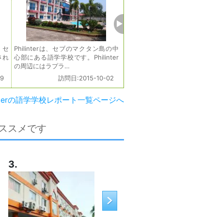
、セ
Philinterは、セブのマクタン島の中
Philinterはマクタン島内
され
心部にある語学学校です。Philinter
セブ・マクタン空港から10
の周辺にはラプラ…
便利な立地です。周…
9
訪問日:2015-10-02
訪問日:2015-1
linterの語学学校レポート一覧ページへ
ススメです
3.