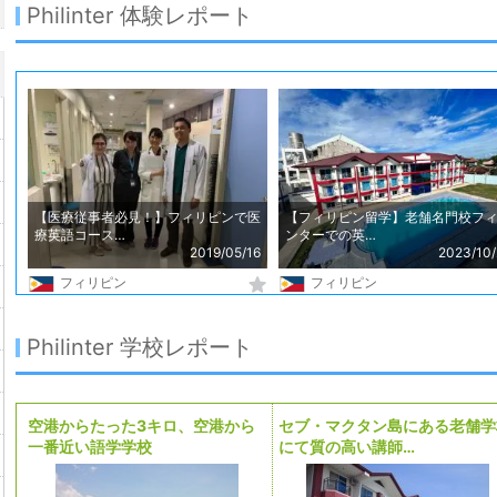
Philinter 体験レポート
【医療従事者必見！】フィリピンで医
【フィリピン留学】老舗名門校フ
療英語コース…
ンターでの英…
2019/05/16
2023/10/
フィリピン
フィリピン
Philinter 学校レポート
空港からたった3キロ、空港から
セブ・マクタン島にある老舗学
一番近い語学学校
にて質の高い講師…