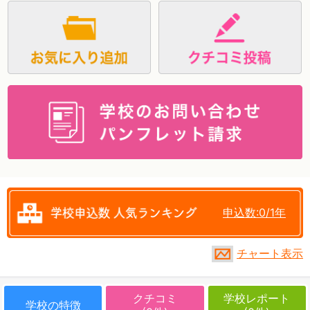
資料請求
申込数:0/1年
チャート表示
クチコミ
学校レポート
学校の特徴