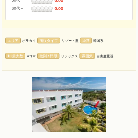
50代
0.00
60代～
0.00
エリア
施設タイプ
経営
ボラカイ
リゾート型
韓国系
1:1最大数
校則 / 門限
雰囲気
4コマ
リラックス
自由度重視