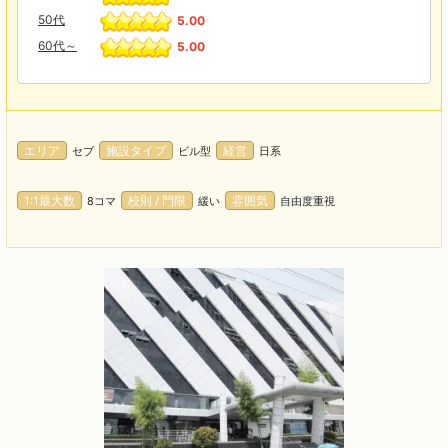
50代
5.00
60代～
5.00
エリア
施設タイプ
経営
セブ
ビル型
日系
1:1最大数
校則 / 門限
雰囲気
8コマ
緩い
自由度重視