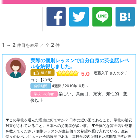
1 ～ 2
2
件目を表示 ／ 全
件
実際の個別レッスンで自分自身の英会話レベ
ルを納得しました。
満足度
5.0
近藤久子 さんのクチ
コミ 【70代】
4週間 / 2019年10月～
留学期間
楽しい、真面目、充実、知性的、想
学校への印象
像以上
▼この学校を選んだ理由は何ですか？ 日本に近い国であること。学校の治安
対策がされていること。日本への労働者が多い事。 ▼全体的な雰囲気や感想
を教えてください 個別レッスンが生徒個々の希望を受け入れている。生徒
個々のレベルにあった会話展開である。毎日学校内は明るい雰囲気で笑い声