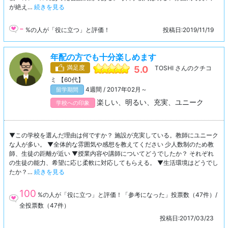
が絶え…
続きを見る
-
%の人が「役に立つ」と評価！
投稿日:2019/11/19
年配の方でも十分楽しめます
満足度
5.0
TOSHI さんのクチコ
ミ 【60代】
4週間 / 2017年02月～
留学期間
楽しい、明るい、充実、ユニーク
学校への印象
▼この学校を選んだ理由は何ですか？ 施設が充実している。教師にユニーク
な人が多い。 ▼全体的な雰囲気や感想を教えてください 少人数制のため教
師、生徒の距離が近い ▼授業内容や講師についてどうでしたか？ それぞれ
の生徒の能力、希望に応じ柔軟に対応してもらえる。 ▼生活環境はどうでし
たか？…
続きを見る
100
%の人が「役に立つ」と評価！「参考になった」投票数（47件）/
全投票数（47件）
投稿日:2017/03/23