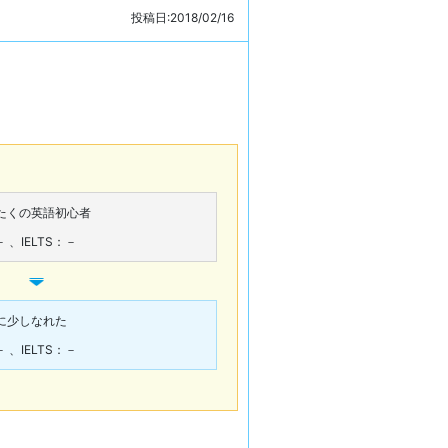
投稿日:2018/02/16
たくの英語初心者
－
、
IELTS：－
に少しなれた
－
、
IELTS：－