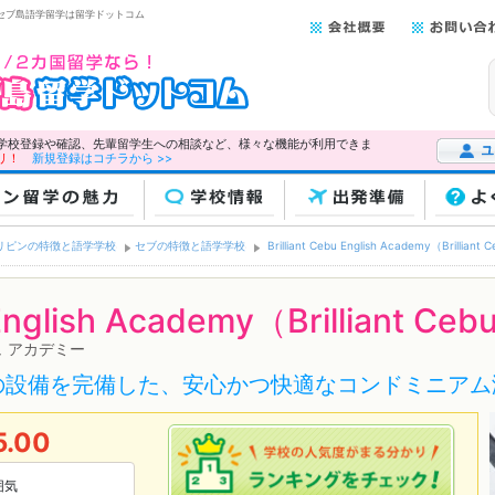
・セブ島語学留学は留学ドットコム
学校登録や確認、先輩留学生への相談など、様々な機能が利用できま
リ！
新規登録はコチラから >>
ユーザー
ン留学の魅力
学校情報
出発準備
よ
リピンの特徴と語学学校
セブの特徴と語学学校
Brilliant Cebu English Academy（Brilliant 
 English Academy（Brilliant Ce
ュ アカデミー
の設備を完備した、安心かつ快適なコンドミニアム
5.00
囲気