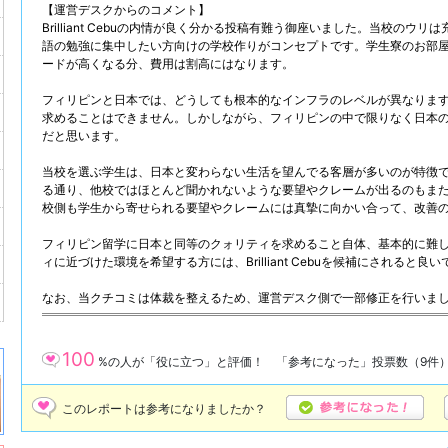
【運営デスクからのコメント】
Brilliant Cebuの内情が良く分かる投稿有難う御座いました。当校の
語の勉強に集中したい方向けの学校作りがコンセプトです。学生寮のお部
ードが高くなる分、費用は割高にはなります。
フィリピンと日本では、どうしても根本的なインフラのレベルが異なりま
求めることはできません。しかしながら、フィリピンの中で限りなく日本
だと思います。
当校を選ぶ学生は、日本と変わらない生活を望んでる客層が多いのが特徴
る通り、他校ではほとんど聞かれないような要望やクレームが出るのもま
校側も学生から寄せられる要望やクレームには真摯に向かい合って、改善
フィリピン留学に日本と同等のクォリティを求めること自体、基本的に難
ィに近づけた環境を希望する方には、Brilliant Cebuを候補にされると良
なお、当クチコミは体裁を整えるため、運営デスク側で一部修正を行いま
100
%の人が「役に立つ」と評価！ 「参考になった」投票数（
9
件
このレポートは参考になりましたか？