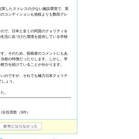
ウリは充実したストレスの少ない施設環境で、英
屋のコンディションも他校よりも数段グレ
すので、日本と全くの同質のクォリティを
の生活に近づけた環境を提供している学校
です。そのため、投稿者のコメントにもあ
た当校の特徴だったりします。しかし、学
の努力を続けていることが分かります。
しいのですが、それでも極力日本クォリテ
いでしょう。
した。
）/全投票数（
9
件）