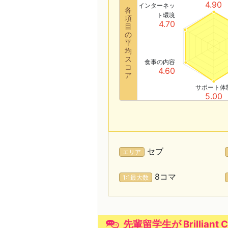
4.90
インターネッ
各
ト環境
項
4.70
目
の
平
均
ス
食事の内容
コ
4.60
ア
サポート体
5.00
セブ
エリア
8コマ
1:1最大数
先輩留学生が Brilliant 