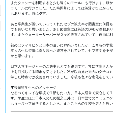
またタクシーを利用すると少し遠くのモールにも行けます。確か
ラモールに行けました。ただ時間帯によっては渋滞がひどかった
もあります。特に夕方。
あと卒業生が置いていってくれたセブの観光本が図書室に何冊も
ても良いなと思いました。あと図書室には英語のDVDが多数あ
す。またウォーターサーバーが２ヶ所設置されていて、自由に利
初めはフィリピンと日本の違いに戸惑いましたが、こちらの学校
本人の生活習慣に寄り添った運営をされていて、セブ留学を不安
かと思います。
日本人マネージャーのご夫妻もとても親切です。常に学生さんか
上を目指してる印象を受けました。私が以前見た過去のクチコミ
学した時点では改善されていました。今後も色々な進化をしてい
▼後輩留学生へのメッセージ
なるべくキレイな環境で生活したい方、日本人経営で安心して生
す。学生はほぼ日本人のため授業以外は、日本語でのコミュニケ
もう一度セブ留学するとしたら、またこちらの学校を選ぶと思い