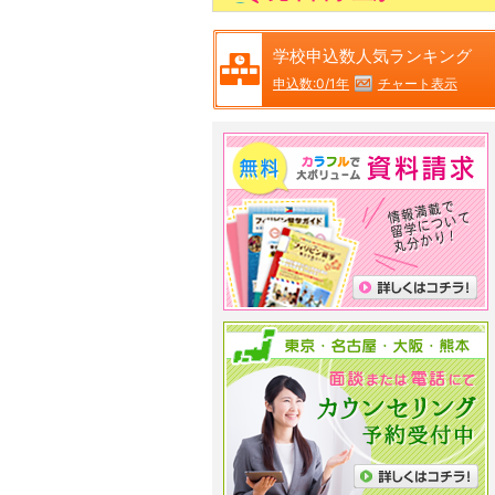
学校申込数人気ランキング
チャート表示
申込数:0/1年