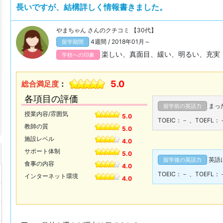
長いですが、結構詳しく情報書きました。
やまちゃん さんのクチコミ 【30代】
4週間 / 2018年01月～
留学期間
楽しい、真面目、緩い、明るい、充実
学校への印象
5.0
総合満足度
：
各項目の評価
まっ
留学前の英語力
授業内容/雰囲気
5.0
TOEIC：－
、
TOEFL：
教師の質
5.0
施設レベル
4.0
サポート体制
5.0
英語
留学後の英語力
食事の内容
4.0
TOEIC：－
、
TOEFL：
インターネット環境
4.0