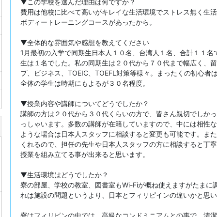
▼この学校を選んだ理由は何ですか？
費用は他校に比べて高いがキレイな生活環境でストレス無く生活
ボディートレーニングコースがあったから。
▼全体的な雰囲気や感想を教えてください
1月最初の入学で同期生日本人１０名、台湾人１名、合計１１名
生は１名でした。私の同期生は２０代から７０代まで幅広く、留
プ、ビジネス、TOEIC、TOEFL対策等様々。まったくの初心
全体の学生は時期にもよるが３０名程度。
▼授業内容や講師についてどうでしたか？
講師の方は２０代から３０代くらいの方で、皆さん親切でしかっ
っしゃいます。多数の講師が在籍していますので、中には相性な
ような場合は日本人スタッフに相談すると変更も可能です。また
くれるので、担任の先生や日本人スタッフの方に相談すると丁寧
授業を組み立てる事が出来ると思います。
▼生活環境はどうでしたか？
寮の部屋、学校の教室、図書室もWi-Fiが概ね使えますがたま
れは施設の問題というより、日本とフィリピインの違いかと思い
寮はフィリピンの中では、高級なコンドミニアムとの事で、清潔