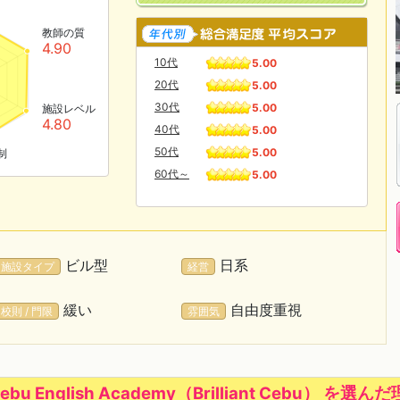
教師の質
4.90
10代
5.00
20代
5.00
30代
5.00
施設レベル
4.80
40代
5.00
50代
5.00
制
60代～
5.00
ビル型
日系
施設タイプ
経営
緩い
自由度重視
校則 / 門限
雰囲気
Cebu English Academy（Brilliant Cebu） を