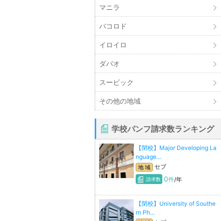
マニラ
バコロド
イロイロ
ダバオ
スービック
その他の地域
学校パンフ請求数ランキング
【閉校】Major Developing La
nguage…
セブ
地 域
0
件
/年
請求数
【閉校】University of Southe
rn Ph…