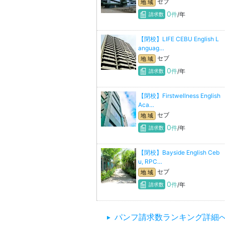
セブ
地 域
0
件
/年
請求数
【閉校】LIFE CEBU English L
anguag…
セブ
地 域
0
件
/年
請求数
【閉校】Firstwellness English
Aca…
セブ
地 域
0
件
/年
請求数
【閉校】Bayside English Ceb
u, RPC…
セブ
地 域
0
件
/年
請求数
パンフ請求数ランキング詳細