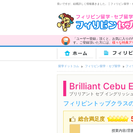
長いですが、結構詳しく情報書きました。 | フィリピン留学
「ユーザー登録」頂くと、お気に入りの
す。ご登録頂いた方には、
様々な特典ア
ホーム
フィリピ
留学ドットコム
フィリピン留学・セブ留学
フィ
Brilliant Cebu
ブリリアント セブ イングリッシ
フィリピントップクラス
総合満足度
授業内容/雰