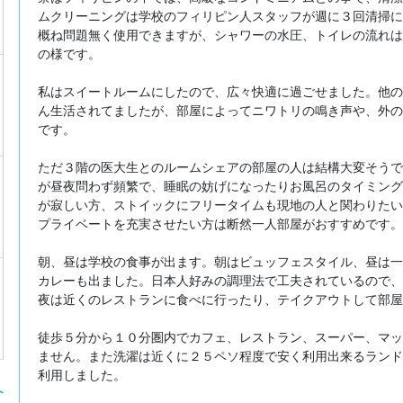
ムクリーニングは学校のフィリピン人スタッフが週に３回清掃に
概ね問題無く使用できますが、シャワーの水圧、トイレの流れは
の様です。
私はスイートルームにしたので、広々快適に過ごせました。他の
ん生活されてましたが、部屋によってニワトリの鳴き声や、外の
です。
ただ３階の医大生とのルームシェアの部屋の人は結構大変そうでし
が昼夜問わず頻繁で、睡眠の妨げになったりお風呂のタイミング
が寂しい方、ストイックにフリータイムも現地の人と関わりたい
プライベートを充実させたい方は断然一人部屋がおすすめです。
朝、昼は学校の食事が出ます。朝はビュッフェスタイル、昼は一
カレーも出ました。日本人好みの調理法で工夫されているので、
夜は近くのレストランに食べに行ったり、テイクアウトして部屋
徒歩５分から１０分圏内でカフェ、レストラン、スーパー、マッ
ません。また洗濯は近くに２５ペソ程度で安く利用出来るランド
利用しました。
へ