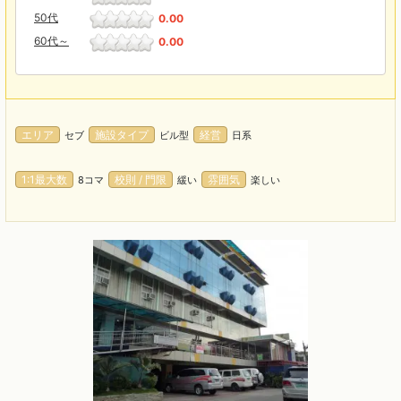
50代
0.00
60代～
0.00
エリア
施設タイプ
経営
セブ
ビル型
日系
1:1最大数
校則 / 門限
雰囲気
8コマ
緩い
楽しい