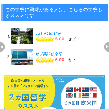
この学校に興味がある人は、こちらの学校も
オススメです
SST Academy
1.
5.00
セブ
セブ英語倶楽部
2.
5.00
セブ