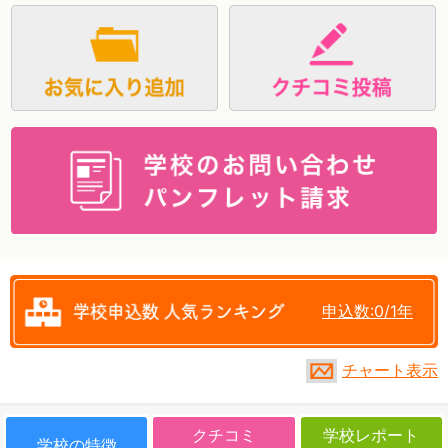
資料請求
申込数:0/1年
チャート表示
クチコミ
学校レポート
学校の特徴