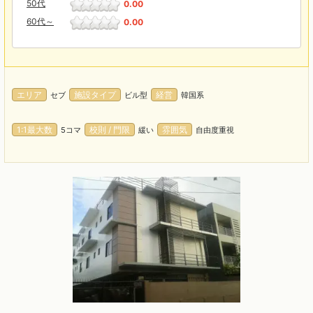
50代
0.00
60代～
0.00
エリア
施設タイプ
経営
セブ
ビル型
韓国系
1:1最大数
校則 / 門限
雰囲気
5コマ
緩い
自由度重視