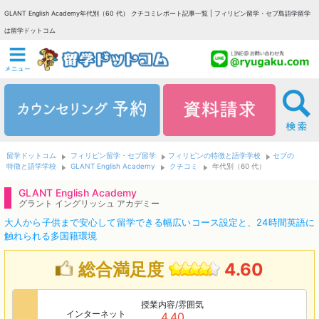
GLANT English Academy年代別（60 代） クチコミレポート記事一覧 | フィリピン留学・セブ島語学留学
は留学ドットコム
留学ドットコム
フィリピン留学・セブ留学
フィリピンの特徴と語学学校
セブの
特徴と語学学校
GLANT English Academy
クチコミ
年代別（60 代）
GLANT English Academy
グラント イングリッシュ アカデミー
大人から子供まで安心して留学できる幅広いコース設定と、24時間英語に
触れられる多国籍環境
総合満足度
4.60
授業内容/雰囲気
インターネット
4.40