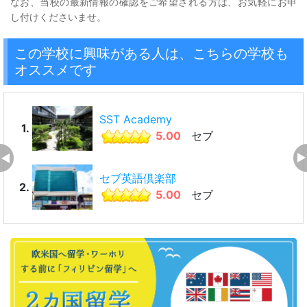
なお、当校の最新情報の確認をご希望される方は、お気軽にお申
し付けくださいませ。
この学校に興味がある人は、こちらの学校も
オススメです
SST Academy
1.
5.00
セブ
セブ英語倶楽部
2.
5.00
セブ