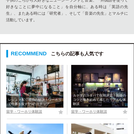
子供のころから大好きなニュージーランドと音楽、「外国語を使って
好きなことに夢中になること」を自分軸に、ある時は「英語の先
生」、またある時には「研究者」、そして「音楽の先生」とマルチに
活動しています。
こちらの記事も人気です
カナダのスタバで採用決定！面接の
コツと働き始めて感じたリアルな体
レジュメ配り成功の秘訣！ワーホリ
験談
で仕事を探す5つのステップ
留学・ワーホリ体験談
留学・ワーホリ体験談