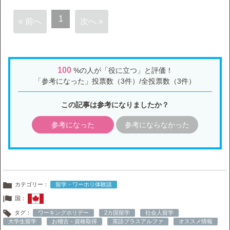
1
« 前へ
次へ »
100
%の人が「役に立つ」と評価！
「参考になった」投票数（3件）/全投票数（3件）
この記事は参考になりましたか？
参考になった
参考にならなかった
カテゴリー：
留学・ワーホリ体験談
国：
タグ：
ワーキングホリデー
2カ国留学
社会人留学
大学生留学
お稽古・資格取得
英語プラスアルファ
オススメ情報