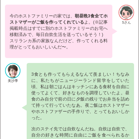
今のホストファミリーの家では、
朝昼晩3食全てホ
ストマザーがご飯を作ってくれている
よ。(※記事
Sさん
掲載時点はすでに別のホストファミリーのお宅へ
移動済みで、毎日自炊生活を送っているそう！)
スリランカ系の家族なんだけど、作ってくれる料
理がとってもおいしいんだ〜。
3食とも作ってもらえるなんて羨ましい！ちなみ
に、私たちがニュージーランド留学をしていた
美沙季
頃、私は朝ごはんはキッチンにある食材を自由に
使ってよくて、好きなものを調理していたよ。昼
食のみ自分で前の日に夕飯の残りでお弁当を詰め
て持って行っていたなあ。夜ご飯はホストマザー
やホストファザーの手作りで、とってもおいしか
った。
次のステイ先では自炊なんだね。自炊は自炊で、
自分の好きな時間に自由にご飯を食べられるか