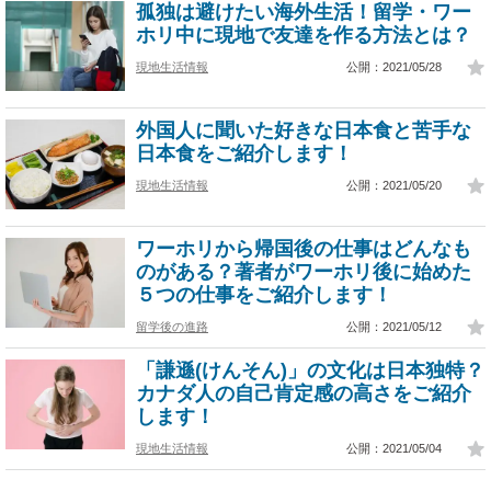
孤独は避けたい海外生活！留学・ワー
ホリ中に現地で友達を作る方法とは？
現地生活情報
公開：2021/05/28
外国人に聞いた好きな日本食と苦手な
日本食をご紹介します！
現地生活情報
公開：2021/05/20
ワーホリから帰国後の仕事はどんなも
のがある？著者がワーホリ後に始めた
５つの仕事をご紹介します！
留学後の進路
公開：2021/05/12
「謙遜(けんそん)」の文化は日本独特？
カナダ人の自己肯定感の高さをご紹介
します！
現地生活情報
公開：2021/05/04