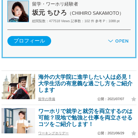
留学・ワーホリ経験者
坂元 ちひろ
（CHIHIRO SAKAMOTO）
総閲覧数：477518 Views
記事数：102 件
参考 P：1088 pt
プロフィール
海外の大学院に進学したい人は必見！
大学生活の有意義な過ごし方をご紹介
します
留学の準備
公開：2021/07/07
ワーホリで就学と就労を両立するのは
可能？現地で勉強と仕事を両立させる
コツをご紹介します！
ワーキングホリデー
公開：2021/06/29