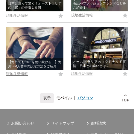
表記やファッションブランドなどを
日本と違って驚く！オーストラリア
ご紹介！
の「家」の特徴１０個
現地生活情報
現地生活情報
オーストラリアのマクドナルド事
【海外でもLINEを使い続ける！】海
情！日本との違いとは？
外SIM入替時の設定方法をご紹介！
現地生活情報
現地生活情報
モバイル
|
パソコン
お問い合わせ
サイトマップ
資料請求