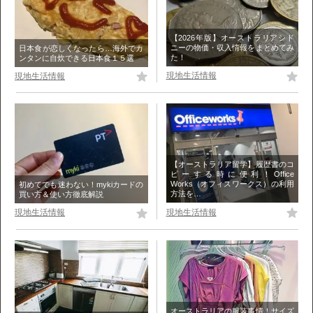
【2026年版】オーストラリアシド
ニーの物価・収入情報をまとめてみ
日本食が恋しくなったら…海外でカ
た！
ンタンに自炊できる日本食１５選
現地生活情報
現地生活情報
【オーストラリア留学】履歴書のコ
ピーする時に便利！Office
Works（オフィスワークス）の利用
初めてでも迷わない！mykiカードの
方法を…
買い方＆使い方徹底解説
現地生活情報
現地生活情報
オーストラリアの服装事情！サイズ