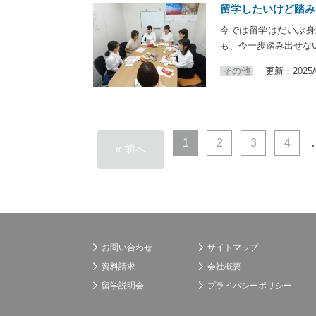
留学したいけど踏み
今では留学はだいぶ身
も、今一歩踏み出せな
その他
更新：2025/0
1
2
3
4
« 前へ
お問い合わせ
サイトマップ
資料請求
会社概要
留学説明会
プライバシーポリシー