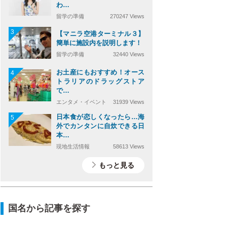
わ…
留学の準備
270247 Views
3
【マニラ空港ターミナル３】
簡単に施設内を説明します！
留学の準備
32440 Views
お土産にもおすすめ！オース
4
トラリアのドラッグストア
で…
エンタメ・イベント
31939 Views
日本食が恋しくなったら…海
5
外でカンタンに自炊できる日
本…
現地生活情報
58613 Views
もっと見る
国名から記事を探す