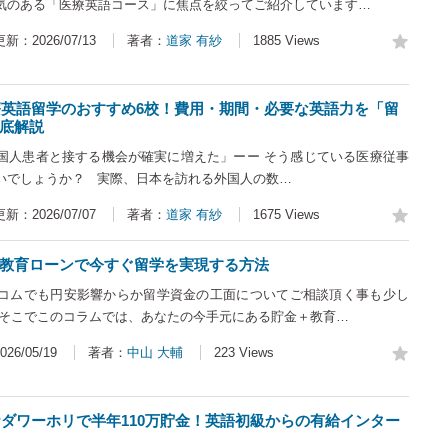
気のある「医療英語コース」に焦点を絞ってご紹介しています…
更新：2026/07/13
著者：
道家 有紗
1885 Views
医療英語留学のおすすめ6校！費用・期間・必要な英語力を「留
底解説
国人患者と接する機会が確実に増えた」ーー そう感じている医療従事
いでしょうか？ 実際、日本を訪れる外国人の数…
更新：2026/07/07
著者：
道家 有紗
1675 Views
教育ローンで今すぐ留学を実現する方法
コムでも円安影響からか留学資金の工面についてご相談頂く事も少し
 そこでこのコラムでは、あなたの今手元にある貯金＋教育…
26/05/19
著者：
中山 大輔
223 Views
カナダワーホリで半年110万貯金！英語初級からの有給インター