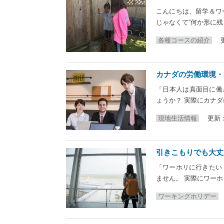
こんにちは、留学＆ワ
じゃなくて“何か形に残
各種コースの紹介
カナダの労働環境・
「日本人は真面目に働
ょうか？ 実際にカナ
現地生活情報
更新：2
引きこもりでも大丈
「ワーホリに行きたい
ません。 実際にワー
ワーキングホリデー