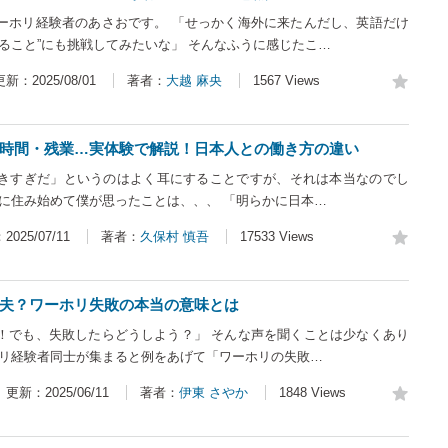
ーホリ経験者のあさおです。 「せっかく海外に来たんだし、英語だけ
ること”にも挑戦してみたいな」 そんなふうに感じたこ…
更新：2025/08/01
著者：
大越 麻央
1567 Views
時間・残業…実体験で解説！日本人との働き方の違い
きすぎだ」というのはよく耳にすることですが、それは本当なのでし
ダに住み始めて僕が思ったことは、、、 「明らかに日本…
025/07/11
著者：
久保村 慎吾
17533 Views
夫？ワーホリ失敗の本当の意味とは
！でも、失敗したらどうしよう？」 そんな声を聞くことは少なくあり
ホリ経験者同士が集まると例をあげて「ワーホリの失敗…
更新：2025/06/11
著者：
伊東 さやか
1848 Views