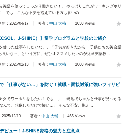
ら英語を使ってしっかり働きたい！」 やっぱりこれがワーキングホリ
！ でも…こんな不安を抱えている方も多いの…
更新：2026/04/17
著者：
中山 大輔
1630 Views
CSOL、J-SHINE）】留学プログラムと学校のご紹介
を使った仕事をしたいな」、「子供が好きだから、子供たちの英会話
ら良いな～」という方に、ぜひオススメしたいのが児童英語教…
更新：2026/02/13
著者：
中山 大輔
1060 Views
で「仕事がない…」を防ぐ！就職・面接対策に強いフィリピ
ナダでワーホリをしたい！でも…」 「現地でちゃんと仕事が見つかる
接なんて、想像しただけで怖い…」 そんな不安、抱え…
025/12/10
著者：
中山 大輔
465 Views
ビュー！J-SHINE資格の魅力と注意点