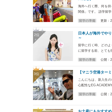
海外へ行く際、何を持
関係」です。 語学留
留学の準備
更新：20
日本人が海外でやり
～
留学に行く時、どのよ
に留学する前、とても
留学の準備
公開：20
【マニラ空港ターミ
こんにちは、新入生の
心配性なEG ACAD
留学の準備
公開：20
お土産にもおすすめ