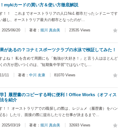
！mykiカードの買い方＆使い方徹底解説
す！！ これまでオーストラリアの人口No1.都市だったシドニーです
追い越し、オーストラリア最大の都市となったのが…
025/06/20
著者：
堀川 真由美
23535 Views
果があるの？コナミスポーツクラブの水泳で検証してみた！
すよね！ 私を含めて周囲にも「勉強が大好き！」と言う人はほとんど
くの方が思いつくのは、”短期集中学習”ではないでし…
1/11
著者：
中川 友康
81070 Views
】履歴書のコピーする時に便利！Office Works（オフィス
法を紹介
す！！ オーストラリアでの職探しの際は、レジュメ（履歴書）をハン
配る）したり、面接の際に提出したりと仕事が決まるまで…
025/03/19
著者：
堀川 真由美
32693 Views