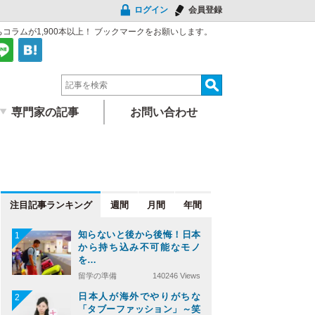
ログイン
会員登録
ラムが1,900本以上！
ブックマークをお願いします。
専門家の記事
お問い合わせ
注目記事
週間
月間
年間
知らないと後から後悔！日本
1
から持ち込み不可能なモノ
を…
留学の準備
140246 Views
日本人が海外でやりがちな
2
「タブーファッション」～笑