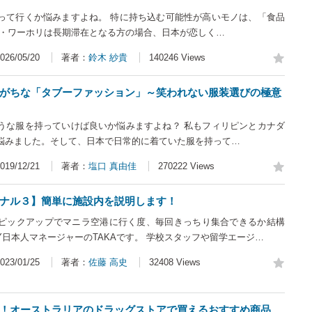
って行くか悩みますよね。 特に持ち込む可能性が高いモノは、「食品
学・ワーホリは長期滞在となる方の場合、日本が恋しく…
26/05/20
著者：
鈴木 紗貴
140246 Views
がちな「タブーファッション」～笑われない服装選びの極意
うな服を持っていけば良いか悩みますよね？ 私もフィリピンとカナダ
悩みました。そして、日本で日常的に着ていた服を持って…
19/12/21
著者：
塩口 真由佳
270222 Views
ナル３】簡単に施設内を説明します！
ピックアップでマニラ空港に行く度、毎回きっちり集合できるか結構
EMY日本人マネージャーのTAKAです。 学校スタッフや留学エージ…
23/01/25
著者：
佐藤 高史
32408 Views
！オーストラリアのドラッグストアで買えるおすすめ商品