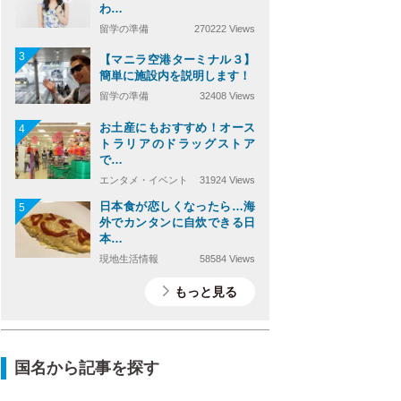
わ…
留学の準備
270222 Views
3
【マニラ空港ターミナル３】
簡単に施設内を説明します！
留学の準備
32408 Views
お土産にもおすすめ！オース
4
トラリアのドラッグストア
で…
エンタメ・イベント
31924 Views
日本食が恋しくなったら…海
5
外でカンタンに自炊できる日
本…
現地生活情報
58584 Views
もっと見る
国名から記事を探す