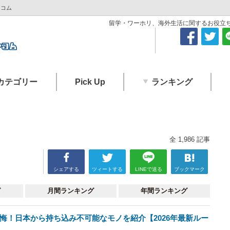
トコム
留学・ワーホリ、海外生活に関するお役立ちコ
カテゴリー
Pick Up
ランキング
全
1,986
記事
シェアする
ツィートする
LINEで送る
ブックマーク
グ
月間
ランキング
年間
ランキング
悔！日本から持ち込み不可能なモノを紹介【2026年最新ルー