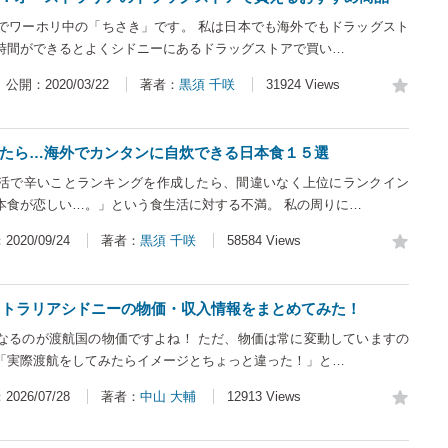
でワーホリ中の「ちさき」です。 私は日本でも海外でもドラッグスト
時間ができるとよくシドニーにあるドラッグストアで買い…
公開：2020/03/22
著者：
黒須 千咲
31924 Views
たら…海外でカンタンに自炊できる日本食１５選
活で辛いことランキングを作成したら、間違いなく上位にランクイン
本食が恋しい…。」という食生活に対する不満。 私の周りに…
020/09/24
著者：
黒須 千咲
58584 Views
ーストラリアシドニーの物価・収入情報をまとめてみた！
なるのが渡航国の物価ですよね！ ただ、物価は常に変動していますの
「実際渡航をしてみたらイメージとちょっと違った！」と…
026/07/28
著者：
中山 大輔
12913 Views