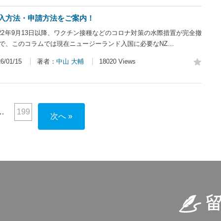
の記入方法・申請方法をご案内！
22年9月13日以降、ワクチン接種などのコロナ対策の水際措置が完全撤
こで、このコラムでは現在ニュージーランド入国に必要なNZ…
/01/15
著者：
中山 大輔
18020 Views
199
次へ »