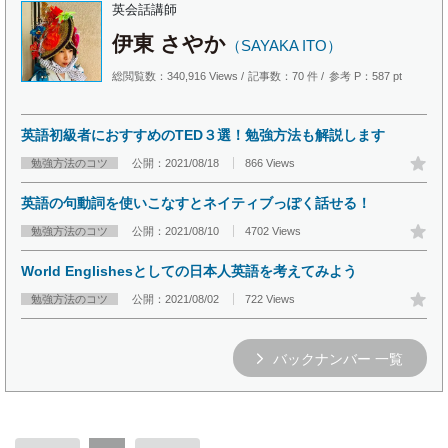
英会話講師
伊東 さやか
（SAYAKA ITO）
総閲覧数：340,916 Views
記事数：70 件
参考 P：587 pt
英語初級者におすすめのTED３選！勉強方法も解説します
勉強方法のコツ
公開：2021/08/18
866 Views
英語の句動詞を使いこなすとネイティブっぽく話せる！
勉強方法のコツ
公開：2021/08/10
4702 Views
World Englishesとしての日本人英語を考えてみよう
勉強方法のコツ
公開：2021/08/02
722 Views
バックナンバー 一覧