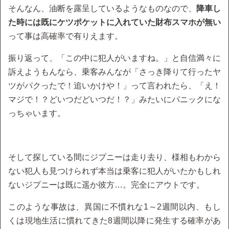
そんなん、油断を露呈しているようなものなので、
降車し
た時には既にケツポケットに入れていた財布スマホが無い
って事は高確率で有りえます。
振り返って、「この中に犯人がいますね。」と自信満々に
訴えようもんなら、乗客みんなが「さっき降りて行ったヤ
ツがパクったで！追いかけや！」って言われたら、「え！
マジで！？どいつだどいつだ！？」みたいにパニックにな
っちゃいます。
そして探している間にジプニーは走り去り、様相もわから
ない犯人も見つけられず本当は乗客に犯人がいたかもしれ
ないジプニーは既に遥か彼方…。完全にアウトです。
このような事故は、異国に不慣れな1～2週間以内、もし
くは現地生活に慣れてきた8週間以降に発生する確率があ