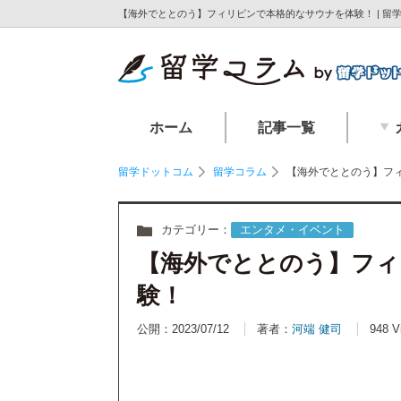
【海外でととのう】フィリピンで本格的なサウナを体験！ | 
ホーム
記事一覧
留学ドットコム
留学コラム
【海外でととのう】フ
カテゴリー：
エンタメ・イベント
【海外でととのう】フィ
験！
公開：2023/07/12
著者：
河端 健司
948 V