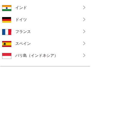
インド
ドイツ
フランス
スペイン
バリ島（インドネシア）