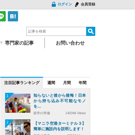
ログイン
会員登録
専門家の記事
お問い合わせ
注目記事
週間
月間
年間
知らないと後から後悔！日本
1
から持ち込み不可能なモノ
を…
留学の準備
140346 Views
2
【マニラ空港ターミナル３】
簡単に施設内を説明します！