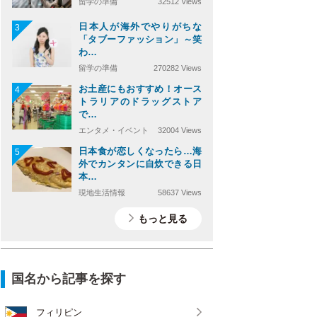
留学の準備
32512 Views
日本人が海外でやりがちな
3
「タブーファッション」～笑
わ…
留学の準備
270282 Views
お土産にもおすすめ！オース
4
トラリアのドラッグストア
で…
エンタメ・イベント
32004 Views
日本食が恋しくなったら…海
5
外でカンタンに自炊できる日
本…
現地生活情報
58637 Views
もっと見る
国名から記事を探す
フィリピン