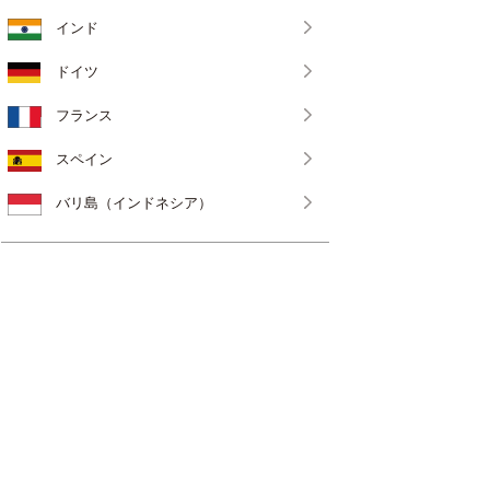
インド
ドイツ
フランス
スペイン
バリ島（インドネシア）