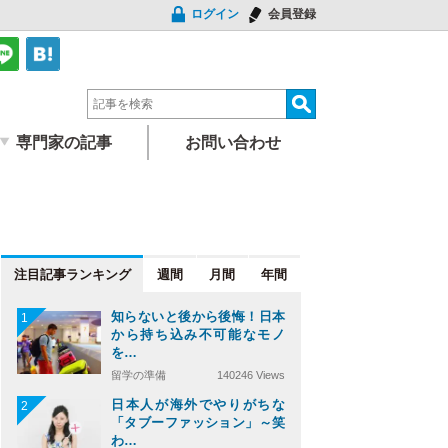
ログイン
会員登録
専門家の記事
お問い合わせ
注目記事
週間
月間
年間
知らないと後から後悔！日本
1
から持ち込み不可能なモノ
を…
留学の準備
140246 Views
日本人が海外でやりがちな
2
「タブーファッション」～笑
わ…