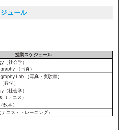
ケジュール
！
授業スケジュール
ology（社会学）
tography （写真）
otography Lab （写真・実験室）
th （数学）
ology（社会学）
nnis （テニス）
th（数学）
nnis（テニス・トレーニング）