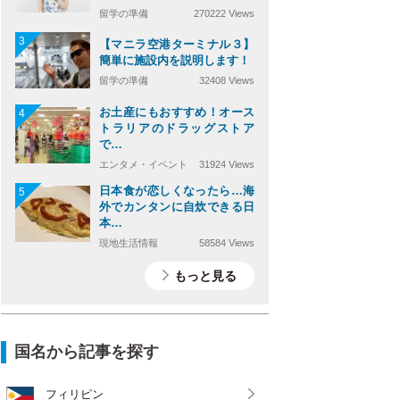
留学の準備
270222 Views
3
【マニラ空港ターミナル３】
簡単に施設内を説明します！
留学の準備
32408 Views
お土産にもおすすめ！オース
4
トラリアのドラッグストア
で…
エンタメ・イベント
31924 Views
日本食が恋しくなったら…海
5
外でカンタンに自炊できる日
本…
現地生活情報
58584 Views
もっと見る
国名から記事を探す
フィリピン