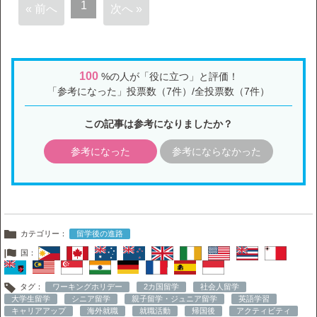
1
« 前へ
次へ »
100
%の人が「役に立つ」と評価！
「参考になった」投票数（7件）/全投票数（7件）
この記事は参考になりましたか？
参考になった
参考にならなかった
カテゴリー：
留学後の進路
国：
タグ：
ワーキングホリデー
2カ国留学
社会人留学
大学生留学
シニア留学
親子留学・ジュニア留学
英語学習
キャリアアップ
海外就職
就職活動
帰国後
アクティビティ