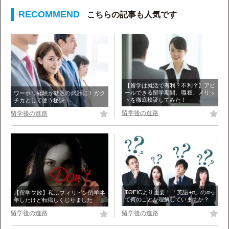
こちらの記事も人気です
【留学は就活で有利？不利？】アピ
ールできる留学期間、職種、メリッ
ワーホリ経験が就活の武器に！ガク
トを徹底検証してみた！
チカとして使う秘訣
留学後の進路
留学後の進路
TOEICより重要！「英語+α」のαっ
【留学失敗】私…フィリピン留学半
て何のことか理解していますか？
年したけど転職しくじりました
留学後の進路
留学後の進路