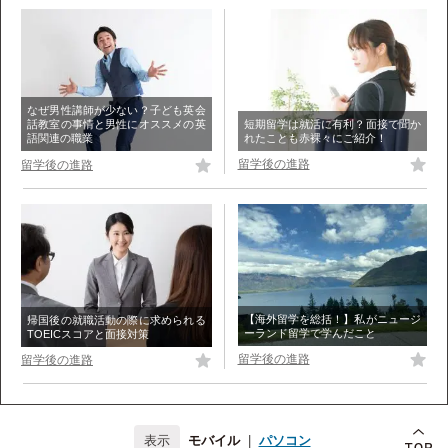
なぜ男性講師が少ない？子ども英会
短期留学は就活に有利？面接で聞か
話教室の事情と男性にオススメの英
れたことも赤裸々にご紹介！
語関連の職業
留学後の進路
留学後の進路
【海外留学を総括！】私がニュージ
帰国後の就職活動の際に求められる
ーランド留学で学んだこと
TOEICスコアと面接対策
留学後の進路
留学後の進路
モバイル
|
パソコン