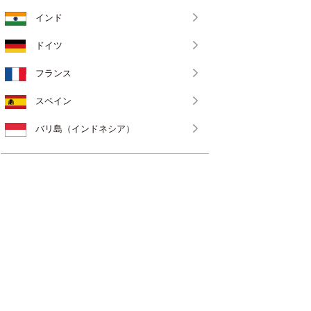
インド
ドイツ
フランス
スペイン
バリ島（インドネシア）