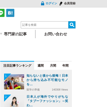
ログイン
会員登録
専門家の記事
お問い合わせ
注目記事
週間
月間
年間
知らないと後から後悔！日本
1
から持ち込み不可能なモノ
を…
留学の準備
140308 Views
日本人が海外でやりがちな
2
「タブーファッション」～笑
わ…