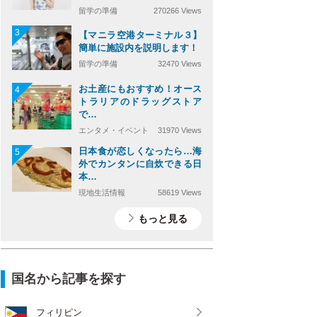
留学の準備
270266 Views
3
【マニラ空港ターミナル３】
簡単に施設内を説明します！
留学の準備
32470 Views
お土産にもおすすめ！オース
4
トラリアのドラッグストア
で…
エンタメ・イベント
31970 Views
日本食が恋しくなったら…海
5
外でカンタンに自炊できる日
本…
現地生活情報
58619 Views
もっと見る
国名から記事を探す
フィリピン