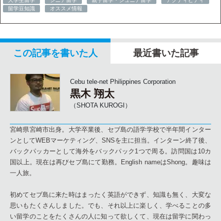
大学生留学
シニア留学
親子留学・ジュニア留学
アクティビティ
留学豆知識
オススメ情報
この記事を書いた人
最近書いた記事
Cebu tele-net Philippines Corporation
黒木 翔太
（SHOTA KUROGI）
宮崎県宮崎市出身。大学卒業後、セブ島の語学学校で半年間インター
ンとしてWEBマーケティング、SNSを主に担当。インターン終了後、
バックパッカーとして海外をバックパック1つで周る。訪問国は10カ
国以上。現在は再びセブ島にて勤務。English nameはShong。趣味は
一人旅。
初めてセブ島に来た時はまったく英語ができず、知識も無く、大変な
思いもたくさんしました。でも、それ以上に楽しく、学べることの多
い留学のことをたくさんの人に知って欲しくて、現在は留学に関わっ