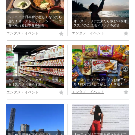
シドニーで日本食が恋しくなったら
オーストラリアに来たら飲むべきオ
直行！オーストラリア・シドニーで
ススメのご当地ドリンクを紹介
食べられる日本食を紹介
エンタメ・イベント
エンタメ・イベント
オーストラリアのプチプラお菓子た
ニュージーランドのスーパーで買え
ち！絶対に試して欲しい１０選！
るオススメお菓子８選
エンタメ・イベント
エンタメ・イベント
オーストラリアで服を買うならどこ
楽しめる場所が沢山揃うブリスベン