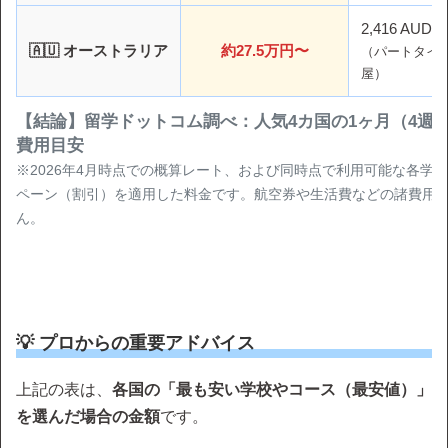
2,416 AUD
🇦🇺 オーストラリア
約27.5万円〜
（パートタイ
屋）
【結論】留学ドットコム調べ：人気4カ国の1ヶ月（4週
費用目安
※2026年4月時点での概算レート、および同時点で利用可能な各学
ペーン（割引）を適用した料金です。航空券や生活費などの諸費用
ん。
💡 プロからの重要アドバイス
上記の表は、
各国の「最も安い学校やコース（最安値）」
を選んだ場合の金額
です。