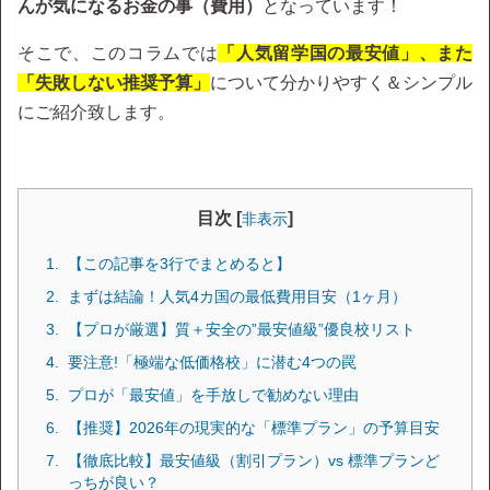
んが気になるお金の事（費用）
となっています！
そこで、このコラムでは
「人気留学国の最安値」、また
「失敗しない推奨予算」
について分かりやすく＆シンプル
にご紹介致します。
目次 [
]
非表示
【この記事を3行でまとめると】
まずは結論！人気4カ国の最低費用目安（1ヶ月）
【プロが厳選】質＋安全の”最安値級”優良校リスト
要注意!「極端な低価格校」に潜む4つの罠
プロが「最安値」を手放しで勧めない理由
【推奨】2026年の現実的な「標準プラン」の予算目安
【徹底比較】最安値級（割引プラン）vs 標準プランど
っちが良い？