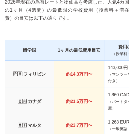
2026年現在の為替レートと物価高を考慮した、人気4カ国
の1ヶ月（4週間）の最低限の学校費用（授業料＋滞在
費）の目安は以下の通りです。
費用の
留学国
1ヶ月の最低費用目安
（授業料＋
143,000円
🇵🇭 フィリピン
約14.3万円〜
（マンツーマ
付き）
1,860 CAD
🇨🇦 カナダ
約21.5万円〜
（パートタイ
屋）
1,268 EUR
🇲🇹 マルタ
約23.7万円〜
（一般英語・