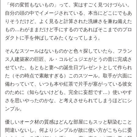
「何の変哲もないもの」って、実はすごく見つけづらい。
自分の頭の中でイメージされている、本当にどこにでもあ
りそうだけど、よく見ると計算された洗練さを兼ね備えた
もの…わがままだけど手にするのであればそこまでのプロ
ダクトに手を伸ばしてみたくなってしまう。
そんなスツールはないものかと色々探していたら、フラン
ス人建築家の巨匠、ル・コルビュジエがとうの昔に完成さ
せていた。もともと妻への誕生日プレゼントとして作られ
た（その時点で素敵すぎる）このスツール。取手が六面に
備わっていて、いつも本や紅茶で片手が塞がっている彼女
のために（知らないけども、完全に妄想です…）使いやす
さを思いやったのかな、と考えさせられてしまうほどにシ
ンプル。
優しいオーク材の質感はどんな部屋にもスッと馴染むこと
間違いないし、何よりシンプルが故に使い方がこちらに委