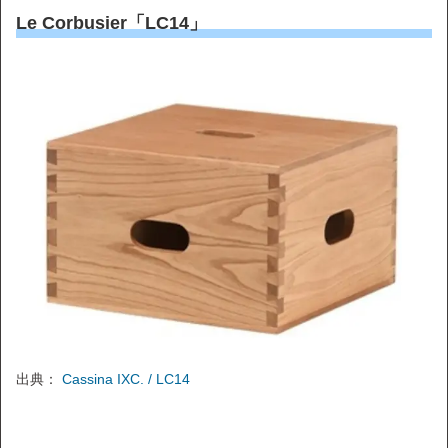
Le Corbusier「LC14」
出典：
Cassina IXC. / LC14