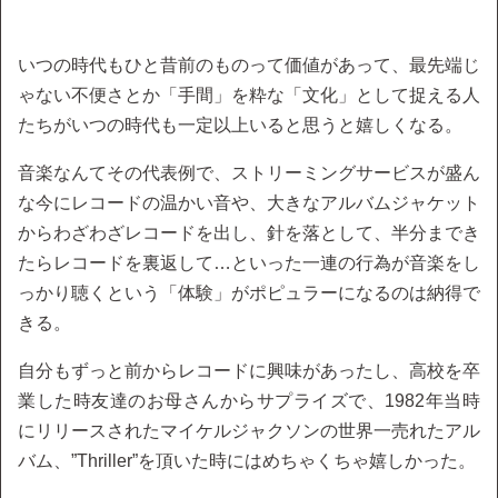
いつの時代もひと昔前のものって価値があって、最先端じ
ゃない不便さとか「手間」を粋な「文化」として捉える人
たちがいつの時代も一定以上いると思うと嬉しくなる。
音楽なんてその代表例で、ストリーミングサービスが盛ん
な今にレコードの温かい音や、大きなアルバムジャケット
からわざわざレコードを出し、針を落として、半分までき
たらレコードを裏返して…といった一連の行為が音楽をし
っかり聴くという「体験」がポピュラーになるのは納得で
きる。
自分もずっと前からレコードに興味があったし、高校を卒
業した時友達のお母さんからサプライズで、1982年当時
にリリースされたマイケルジャクソンの世界一売れたアル
バム、”Thriller”を頂いた時にはめちゃくちゃ嬉しかった。