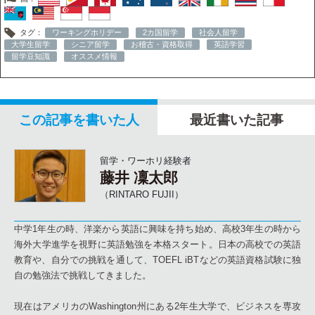
タグ：
ワーキングホリデー
2カ国留学
社会人留学
大学生留学
シニア留学
お稽古・資格取得
英語学習
留学豆知識
オススメ情報
この記事を書いた人
最近書いた記事
留学・ワーホリ経験者
藤井 凜太郎
（RINTARO FUJII）
中学1年生の時、洋楽から英語に興味を持ち始め、高校3年生の時から
海外大学進学を視野に英語勉強を本格スタート。日本の高校での英語
教育や、自分での挑戦を通して、TOEFL iBTなどの英語資格試験に独
自の勉強法で挑戦してきました。
現在はアメリカのWashington州にある2年生大学で、ビジネスを専攻