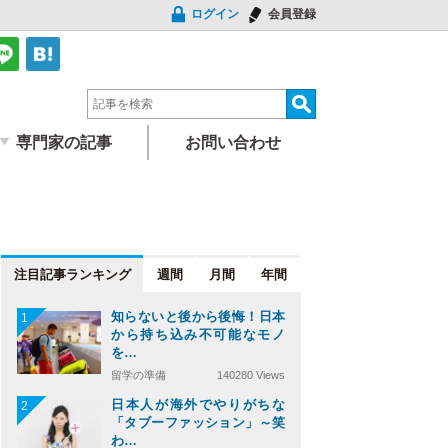
ログイン
会員登録
専門家の記事
お問い合わせ
注目記事
週間
月間
年間
知らないと後から後悔！日本
1
から持ち込み不可能なモノ
を…
留学の準備
140280 Views
日本人が海外でやりがちな
2
「タブーファッション」～笑
わ…