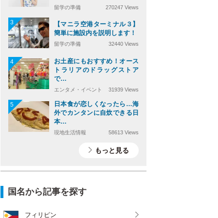
留学の準備
270247 Views
3
【マニラ空港ターミナル３】
簡単に施設内を説明します！
留学の準備
32440 Views
お土産にもおすすめ！オース
4
トラリアのドラッグストア
で…
エンタメ・イベント
31939 Views
日本食が恋しくなったら…海
5
外でカンタンに自炊できる日
本…
現地生活情報
58613 Views
もっと見る
国名から記事を探す
フィリピン