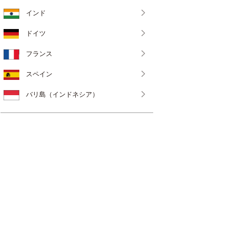
インド
ドイツ
フランス
スペイン
バリ島（インドネシア）