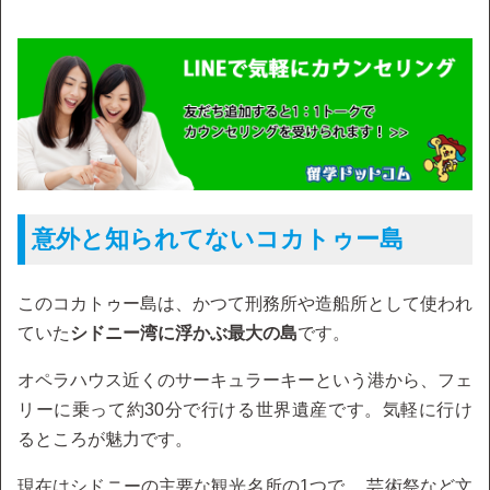
意外と知られてないコカトゥー島
このコカトゥー島は、かつて刑務所や造船所として使われ
ていた
シドニー湾に浮かぶ最大の島
です。
オペラハウス近くのサーキュラーキーという港から、フェ
リーに乗って約30分で行ける世界遺産です。気軽に行け
るところが魅力です。
現在はシドニーの主要な観光名所の1つで、 芸術祭など文