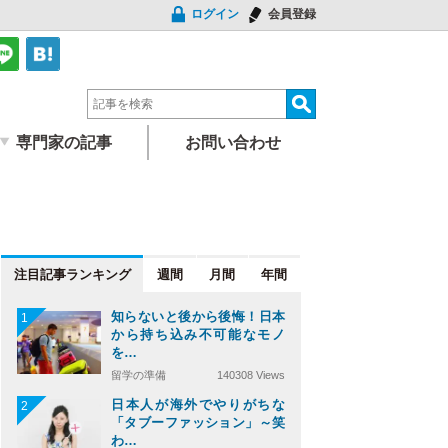
ログイン
会員登録
専門家の記事
お問い合わせ
注目記事
週間
月間
年間
知らないと後から後悔！日本
1
から持ち込み不可能なモノ
を…
留学の準備
140308 Views
日本人が海外でやりがちな
2
「タブーファッション」～笑
わ…