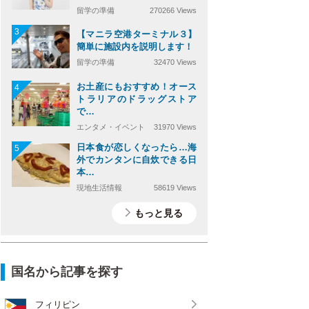
留学の準備
270266 Views
3
【マニラ空港ターミナル３】
簡単に施設内を説明します！
留学の準備
32470 Views
お土産にもおすすめ！オース
4
トラリアのドラッグストア
で…
エンタメ・イベント
31970 Views
日本食が恋しくなったら…海
5
外でカンタンに自炊できる日
本…
現地生活情報
58619 Views
もっと見る
国名から記事を探す
フィリピン