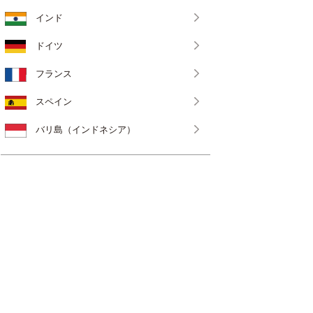
インド
ドイツ
フランス
スペイン
バリ島（インドネシア）