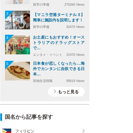
留学の準備
270266 Views
3
【マニラ空港ターミナル３】
簡単に施設内を説明します！
留学の準備
32470 Views
お土産にもおすすめ！オース
4
トラリアのドラッグストア
で…
エンタメ・イベント
31970 Views
日本食が恋しくなったら…海
5
外でカンタンに自炊できる日
本…
現地生活情報
58619 Views
もっと見る
国名から記事を探す
フィリピン