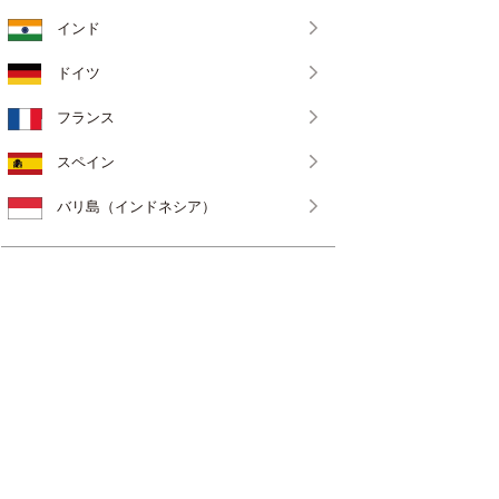
インド
ドイツ
フランス
スペイン
バリ島（インドネシア）