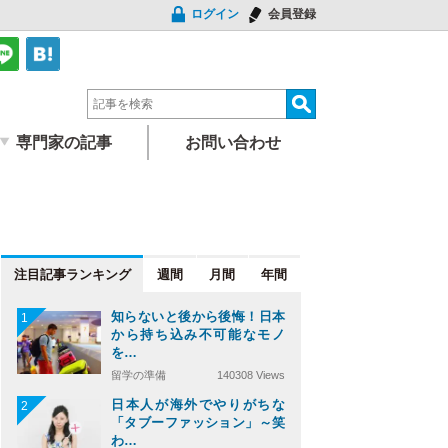
ログイン
会員登録
専門家の記事
お問い合わせ
注目記事
週間
月間
年間
知らないと後から後悔！日本
1
から持ち込み不可能なモノ
を…
留学の準備
140308 Views
日本人が海外でやりがちな
2
「タブーファッション」～笑
わ…