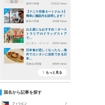
留学の準備
270222 Views
3
【マニラ空港ターミナル３】
簡単に施設内を説明します！
留学の準備
32408 Views
お土産にもおすすめ！オース
4
トラリアのドラッグストア
で…
エンタメ・イベント
31924 Views
日本食が恋しくなったら…海
5
外でカンタンに自炊できる日
本…
現地生活情報
58584 Views
もっと見る
国名から記事を探す
フィリピン