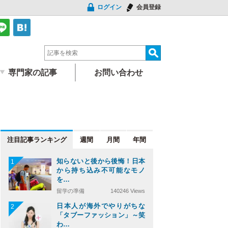
ログイン
会員登録
専門家の記事
お問い合わせ
注目記事
週間
月間
年間
知らないと後から後悔！日本
1
から持ち込み不可能なモノ
を…
留学の準備
140246 Views
日本人が海外でやりがちな
2
「タブーファッション」～笑
わ…