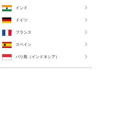
インド
ドイツ
フランス
スペイン
バリ島（インドネシア）