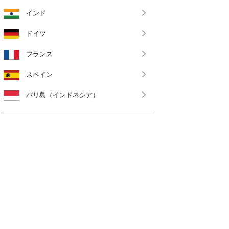
インド
ドイツ
フランス
スペイン
バリ島（インドネシア）