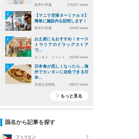
留学の準備
270247 Views
3
【マニラ空港ターミナル３】
簡単に施設内を説明します！
留学の準備
32440 Views
お土産にもおすすめ！オース
4
トラリアのドラッグストア
で…
エンタメ・イベント
31939 Views
日本食が恋しくなったら…海
5
外でカンタンに自炊できる日
本…
現地生活情報
58613 Views
もっと見る
国名から記事を探す
フィリピン