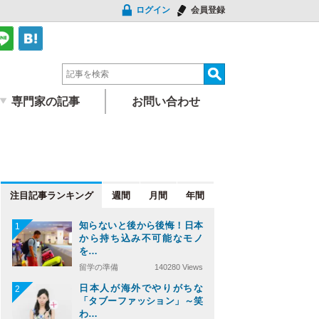
ログイン
会員登録
専門家の記事
お問い合わせ
注目記事
週間
月間
年間
知らないと後から後悔！日本
1
から持ち込み不可能なモノ
を…
留学の準備
140280 Views
日本人が海外でやりがちな
2
「タブーファッション」～笑
わ…