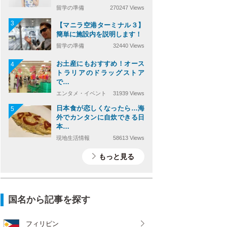
留学の準備
270247 Views
3
【マニラ空港ターミナル３】
簡単に施設内を説明します！
留学の準備
32440 Views
お土産にもおすすめ！オース
4
トラリアのドラッグストア
で…
エンタメ・イベント
31939 Views
日本食が恋しくなったら…海
5
外でカンタンに自炊できる日
本…
現地生活情報
58613 Views
もっと見る
国名から記事を探す
フィリピン