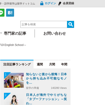
ログイン
会員登録
海外留学・語学留学は留学ドットコム
専門家の記事
お問い合わせ
lish School～
注目記事
週間
月間
年間
知らないと後から後悔！日本
1
から持ち込み不可能なモノ
を…
留学の準備
140280 Views
日本人が海外でやりがちな
2
「タブーファッション」～笑
わ…