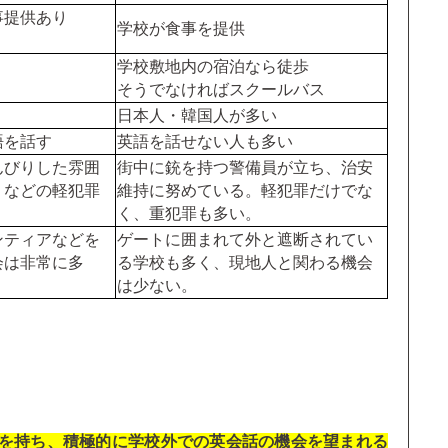
事提供あり
学校が食事を提供
学校敷地内の宿泊なら徒歩
そうでなければスクールバス
日本人・韓国人が多い
語を話す
英語を話せない人も多い
んびりした雰囲
街中に銃を持つ警備員が立ち、治安
りなどの軽犯罪
維持に努めている。軽犯罪だけでな
く、重犯罪も多い。
ンティアなどを
ゲートに囲まれて外と遮断されてい
会は非常に多
る学校も多く、現地人と関わる機会
は少ない。
を持ち、積極的に学校外での英会話の機会を望まれる