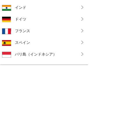
インド
ドイツ
フランス
スペイン
バリ島（インドネシア）