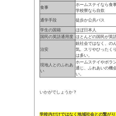
ホームステイなら食
食事
学校寮なら自炊
通学手段
徒歩か公共バス
学生の国籍
ほぼ日本人
国民の英語通用度
ほとんどの国民が英
銃社会ではなく、の
治安
気。スリやひったく
は多い。
ホームステイやボラ
現地人とのふれあ
通じ、ふれあいの機
い
い。
いかがでしょうか？
学校内だけではなく地域社会との繋がり