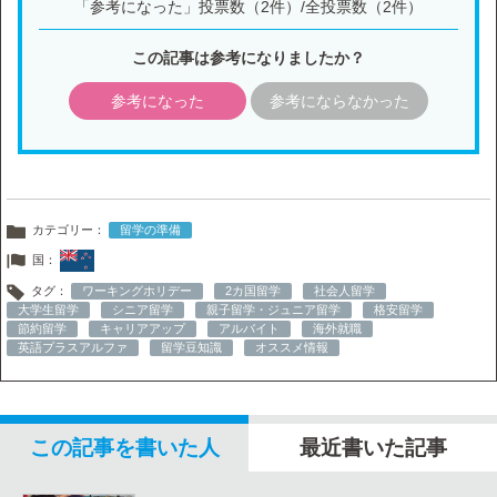
「参考になった」投票数（2件）/全投票数（2件）
この記事は参考になりましたか？
参考になった
参考にならなかった
カテゴリー：
留学の準備
国：
タグ：
ワーキングホリデー
2カ国留学
社会人留学
大学生留学
シニア留学
親子留学・ジュニア留学
格安留学
節約留学
キャリアアップ
アルバイト
海外就職
英語プラスアルファ
留学豆知識
オススメ情報
この記事を書いた人
最近書いた記事