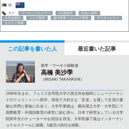
国：
タグ：
ワーキングホリデー
2カ国留学
社会人留学
大学生留学
シニア留学
親子留学・ジュニア留学
アクティビティ
オススメ情報
この記事を書いた人
最近書いた記事
留学・ワーホリ経験者
高橋 美沙季
（MISAKI TAKAHASHI）
1995年生まれ。フェリス女学院大学の英文科在籍時にニュージーラン
ドのウェリントンへ留学。現地で大好きな「音楽」を通して生涯の素
敵な仲間と家族に出会う。大学卒業後は、横浜国立大学・大学院にて
国際教育・外国語教育の研究に励む傍ら、日本で研究をしている大学
院留学生のチューターやお世話を担当。大学院修了後はインターナシ
ョナルスクールに就職、5歳児の担任を経験。