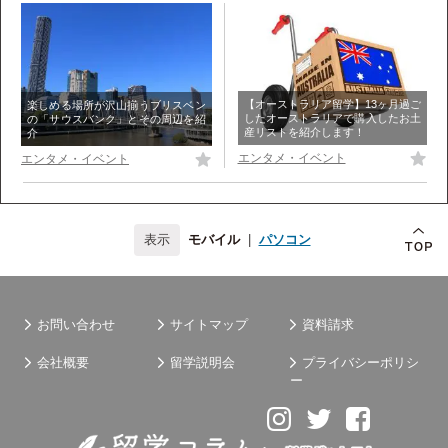
【オーストラリア留学】13ヶ月過ご
楽しめる場所が沢山揃うブリスベン
したオーストラリアで購入したお土
の「サウスバンク」とその周辺を紹
産リストを紹介します！
介
エンタメ・イベント
エンタメ・イベント
モバイル
|
パソコン
お問い合わせ
サイトマップ
資料請求
会社概要
留学説明会
プライバシーポリシ
ー