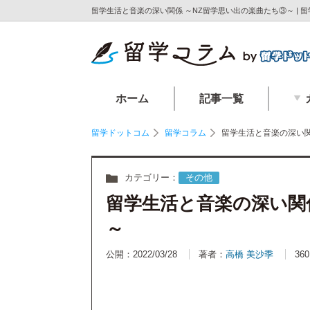
留学生活と音楽の深い関係 ～NZ留学思い出の楽曲たち③～ |
ホーム
記事一覧
留学ドットコム
留学コラム
留学生活と音楽の深い関
カテゴリー：
その他
留学生活と音楽の深い関
～
公開：2022/03/28
著者：
高橋 美沙季
360