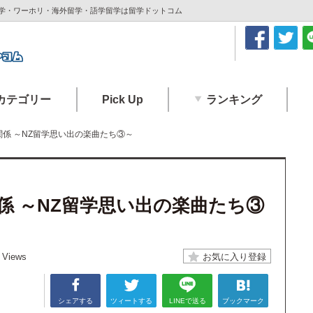
 留学・ワーホリ・海外留学・語学留学は留学ドットコム
カテゴリー
Pick Up
ランキング
係 ～NZ留学思い出の楽曲たち③～
係 ～NZ留学思い出の楽曲たち③
 Views
シェアする
ツィートする
LINEで送る
ブックマーク