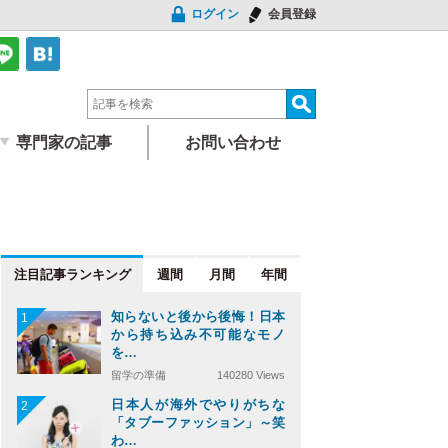
ログイン
会員登録
専門家の記事
お問い合わせ
注目記事
週間
月間
年間
知らないと後から後悔！日本
1
から持ち込み不可能なモノ
を…
留学の準備
140280 Views
日本人が海外でやりがちな
2
「タブーファッション」～笑
わ…