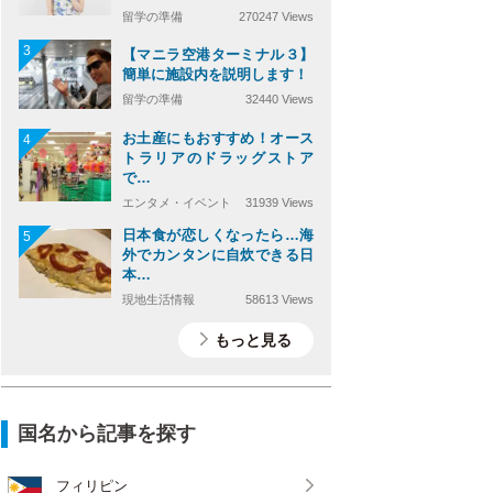
留学の準備
270247 Views
3
【マニラ空港ターミナル３】
簡単に施設内を説明します！
留学の準備
32440 Views
お土産にもおすすめ！オース
4
トラリアのドラッグストア
で…
エンタメ・イベント
31939 Views
日本食が恋しくなったら…海
5
外でカンタンに自炊できる日
本…
現地生活情報
58613 Views
もっと見る
国名から記事を探す
フィリピン