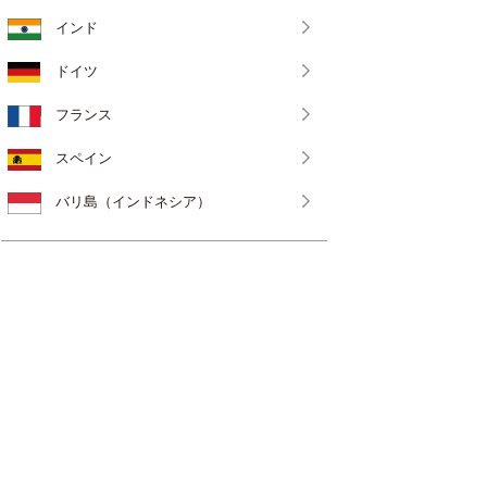
インド
ドイツ
フランス
スペイン
バリ島（インドネシア）