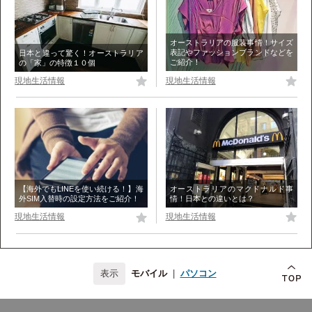
オーストラリアの服装事情！サイズ
表記やファッションブランドなどを
日本と違って驚く！オーストラリア
ご紹介！
の「家」の特徴１０個
現地生活情報
現地生活情報
オーストラリアのマクドナルド事
【海外でもLINEを使い続ける！】海
情！日本との違いとは？
外SIM入替時の設定方法をご紹介！
現地生活情報
現地生活情報
モバイル
|
パソコン