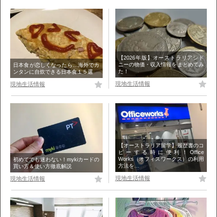
【2026年版】オーストラリアシド
ニーの物価・収入情報をまとめてみ
日本食が恋しくなったら…海外でカ
た！
ンタンに自炊できる日本食１５選
現地生活情報
現地生活情報
【オーストラリア留学】履歴書のコ
ピーする時に便利！Office
Works（オフィスワークス）の利用
初めてでも迷わない！mykiカードの
方法を…
買い方＆使い方徹底解説
現地生活情報
現地生活情報