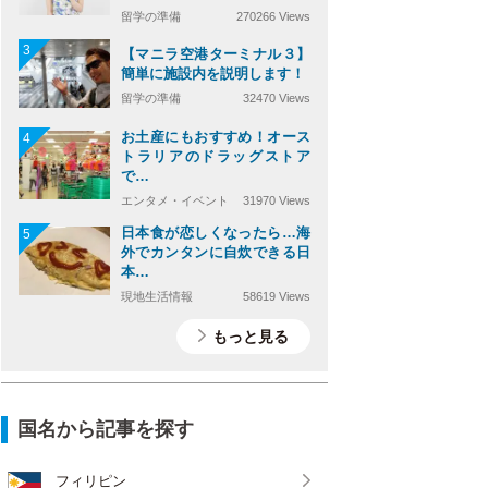
留学の準備
270266 Views
3
【マニラ空港ターミナル３】
簡単に施設内を説明します！
留学の準備
32470 Views
お土産にもおすすめ！オース
4
トラリアのドラッグストア
で…
エンタメ・イベント
31970 Views
日本食が恋しくなったら…海
5
外でカンタンに自炊できる日
本…
現地生活情報
58619 Views
もっと見る
国名から記事を探す
フィリピン