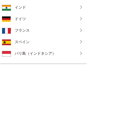
インド
ドイツ
フランス
スペイン
バリ島（インドネシア）