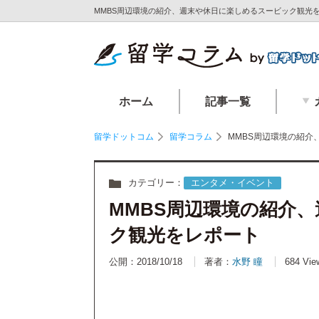
MMBS周辺環境の紹介、週末や休日に楽しめるスービック観光を
ホーム
記事一覧
留学ドットコム
留学コラム
MMBS周辺環境の紹
カテゴリー：
エンタメ・イベント
MMBS周辺環境の紹介
ク観光をレポート
公開：2018/10/18
著者：
水野 瞳
684 Vie