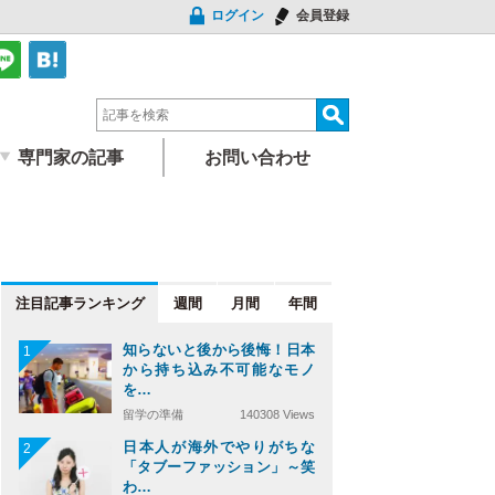
ログイン
会員登録
専門家の記事
お問い合わせ
注目記事
週間
月間
年間
知らないと後から後悔！日本
1
から持ち込み不可能なモノ
を…
留学の準備
140308 Views
日本人が海外でやりがちな
2
「タブーファッション」～笑
わ…