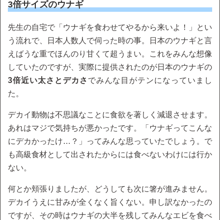
3倍サイズのウナギ
先生の自宅で「ウナギを食わせてやるから来いよ！」とい
う流れで、日本人数人で伺った時の事。日本のウナギと言
えばうな重でほんのり甘くて超うまい。これをみんな想像
していたのですが、実際に提供されたのが日本のウナギの
3倍近い太さとデカさ
でみんな目がテンになっていまし
た。
デカイ動物は不思議なことに食欲を著しく減退させます。
あれはマジで気持ちが悪かったです。「ウナギってこんな
にデカかったけ…？」ってみんな思っていたでしょう。で
も高級食材として出されたからには食べないわけには行か
ない。
何とか頬張りましたが、どうしても次に箸が進みません。
デカイうえに甘みが全くなく旨くない。申し訳なかったの
ですが、その時はウナギの大半を残してみんなエビを食べ