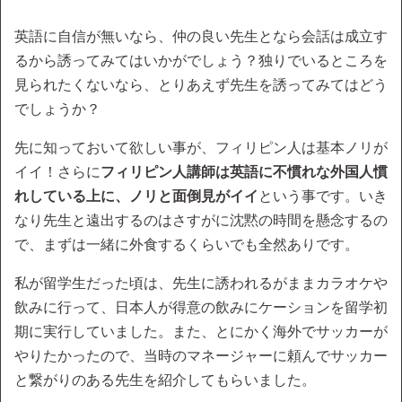
英語に自信が無いなら、仲の良い先生となら会話は成立す
るから誘ってみてはいかがでしょう？独りでいるところを
見られたくないなら、とりあえず先生を誘ってみてはどう
でしょうか？
先に知っておいて欲しい事が、フィリピン人は基本ノリが
イイ！さらに
フィリピン人講師は英語に不慣れな外国人慣
れしている上に、ノリと面倒見がイイ
という事です。いき
なり先生と遠出するのはさすがに沈黙の時間を懸念するの
で、まずは一緒に外食するくらいでも全然ありです。
私が留学生だった頃は、先生に誘われるがままカラオケや
飲みに行って、日本人が得意の飲みにケーションを留学初
期に実行していました。また、とにかく海外でサッカーが
やりたかったので、当時のマネージャーに頼んでサッカー
と繋がりのある先生を紹介してもらいました。