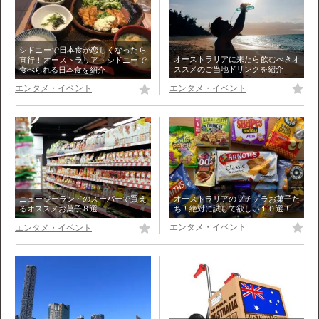
シドニーで日本食が恋しくなったら
オーストラリアに来たら飲むべきオ
直行！オーストラリア・シドニーで
ススメのご当地ドリンクを紹介
食べられる日本食を紹介
エンタメ・イベント
エンタメ・イベント
オーストラリアのプチプラお菓子た
ニュージーランドのスーパーで買え
ち！絶対に試して欲しい１０選！
るオススメお菓子８選
エンタメ・イベント
エンタメ・イベント