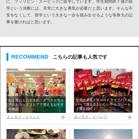
に、フィリピン・スービックに留学しています。学生期間終了後の留
学という決断には、非常に大きな勇気が必要だと思います。そんな不
安をなくして、留学という大きな一歩を踏み出せるような等身大の記
事を書ければと思います。
こちらの記事も人気です
甘党は必見！オーストラリアのスー
お土産にもおすすめ！オーストラリ
パーで買えるおいしいチョコレート
アのドラッグストアで買えるおすす
７選を紹介！
め商品
エンタメ・イベント
エンタメ・イベント