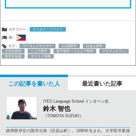
カテゴリー：
エンタメ・イベント
国：
タグ：
ワーキングホリデー
2カ国留学
社会人留学
大学生留学
シニア留学
親子留学・ジュニア留学
アクティビティ
留学豆知識
オススメ情報
この記事を書いた人
最近書いた記事
iYES Language School インターン生
鈴木 智也
（TOMOYA SUZUKI）
静岡県伊豆の国市出身（旧韮山町）。1990年生まれ。大学院卒業後