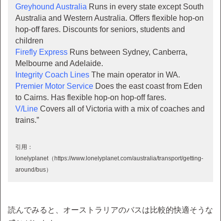
Greyhound Australia
Runs in every state except South
Australia and Western Australia. Offers flexible hop-on
hop-off fares. Discounts for seniors, students and
children
Firefly Express
Runs between Sydney, Canberra,
Melbourne and Adelaide.
Integrity Coach Lines
The main operator in WA.
Premier Motor Service
Does the east coast from Eden
to Cairns. Has flexible hop-on hop-off fares.
V/Line
Covers all of Victoria with a mix of coaches and
trains.”
引用：
lonelyplanet（https://www.lonelyplanet.com/australia/transport/getting-
around/bus）
読んでみると、オーストラリアのバスは比較的快適そうな