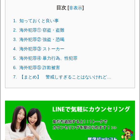
目次 [
]
非表示
知っておくと良い事
海外犯罪① 窃盗・盗難
海外犯罪② 強盗・恐喝
海外犯罪③ ストーカー
海外犯罪④ 暴力行為、性犯罪
海外犯罪⑤ 詐欺被害
【まとめ】 警戒しすぎることはないけれど…