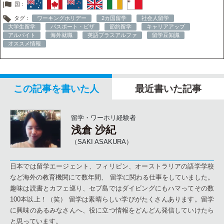
国：
タグ：
ワーキングホリデー
2カ国留学
社会人留学
大学生留学
パスポート・ビザ
節約留学
キャリアアップ
アルバイト
海外就職
英語プラスアルファ
留学豆知識
オススメ情報
この記事を書いた人
最近書いた記事
留学・ワーホリ経験者
浅倉 沙紀
（SAKI ASAKURA）
日本では留学エージェント、フィリピン、オーストラリアの語学学校
など海外の教育機関にて数年間、 留学に関わる仕事をしていました。
趣味は読書とカフェ巡り、セブ島ではダイビングにもハマってその数
100本以上！（笑） 留学は素晴らしい学びがたくさんあります。留学
に興味のあるみなさんへ、役に立つ情報をどんどん発信していけたら
と思っています。