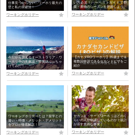
い方必見！ハーベストガイドで野
仕事見つからない…ワーホリ最大の
菜・果物のシーズンを把握しよう！
壁と私の突破法！
ワーキングホリデー
ワーキングホリデー
【カナダROワーホリ】35歳まで＆
今だから言えるオーストラリア・ワ
複数回申請できるセカンドビザをご
ーホリ中の失敗談・苦労話ぶっちゃ
紹介
けてみた！
ワーキングホリデー
ワーキングホリデー
セカンド・サードワーホリはどのく
ワーキングホリデーとは？留学との
らいの人が申請しているのか？統計
違い・特徴・メリット・デメリット
が示す意外な事実！
をプロが徹底解説！
ワーキングホリデー
ワーキングホリデー