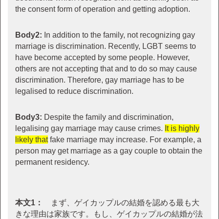
the consent form of operation and getting adoption.
Body2:
In addition to the family, not recognizing gay
marriage is discrimination. Recently, LGBT seems to
have become accepted by some people. However,
others are not accepting that and to do so may cause
discrimination. Therefore, gay marriage has to be
legalised to reduce discrimination.
Body3:
Despite the family and discrimination,
legalising gay marriage may cause crimes.
It is highly
likely that
fake marriage may increase. For example, a
person may get marriage as a gay couple to obtain the
permanent residency.
本文1：
まず、ゲイカップルの結婚を認める最も大
きな理由は家族です。もし、ゲイカップルの結婚が法