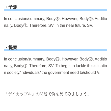
・予測
In conclusion/summary, Body③. However, Body②. Additio
nally, Body①. Therefore, SV. In the near future, SV.
・提案
In conclusion/summary, Body③. However, Body②. Additio
nally, Body①. Therefore, SV. To begin to tackle this situatio
n society/individuals/ the government need to/should V.
「ゲイカップル」の問題で例を見てみましょう。