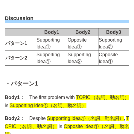
Discussion
Body1
Body2
Body3
Supporting
Opposite
Supporting
パターン1
Idea①
Idea①
Idea②
Supporting
Supporting
Opposite
パターン2
Idea①
Idea②
Idea①
・パターン1
Body1：
The first problem with
TOPIC（名詞、動名詞）
is
Supporting Idea①（名詞、動名詞）
.
Body2：
Despite
Supporting Idea①（名詞、動名詞）
,
T
OPIC（名詞、動名詞）
is
Opposite Idea①（名詞、動名