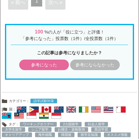
1
« 前へ
次へ »
100
%の人が「役に立つ」と評価！
「参考になった」投票数（1件）/全投票数（1件）
この記事は参考になりましたか？
参考になった
参考にならなかった
カテゴリー：
語学試験対策
国：
タグ：
ワーキングホリデー
2カ国留学
社会人留学
大学生留学
シニア留学
お稽古・資格取得
英語学習
キャリアアップ
海外就職
帰国後
留学豆知識
オススメ情報