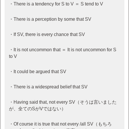
・There is a tendency for S to V ＝ S tend to V
・There is a perception by some that SV
・If SV, there is every chance that SV
・It is not uncommon that ＝ It is not uncommon for S
to V
・It could be argued that SV
・There is a widespread belief that SV
・Having said that, not every SV（そうは言いました
が、全てのSがVではない）
・Of course it is true that not every /all SV（もちろ