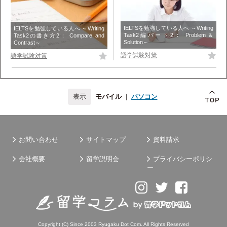
IELTSを勉強している人へ ～Writing
IELTSを勉強している人へ ～Writing
Task2編パート2： Problem＆
Task2の書き方2： Compare and
Solution～
Contrast～
語学試験対策
語学試験対策
モバイル
|
パソコン
お問い合わせ
サイトマップ
資料請求
会社概要
留学説明会
プライバシーポリシ
ー
Copyright (C) Since 2003
Ryugaku Dot Com
. All Rights Reserved