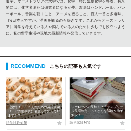
進学。オーストラリアの大学では、化学、特に生物化学を専攻。将来
的には、化学者または研究者になるが夢。趣味はハンドボール、バレ
ーボール、音楽を聴くこと、アニメを観ること、百人一首と多趣味。
The日本人ですが、洋画を観るのも好きです。これからオーストラリ
アに留学を考えている人や悩んでいる人のために少しでも役立つよう
に、私の留学生活や現地の最新情報を発信していきます。
こちらの記事も人気です
ヨーロッパの英検！？「ケンブリッ
【驚愕！】日本人のための英語資格
ジ英語検定」ってどんな試験か簡単
TOEICの世界的知名度って知ってい
解説！
ますか？
語学試験対策
語学試験対策