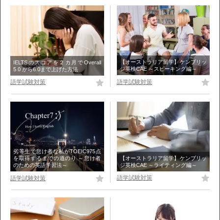
【オーストラリア留学】ケンブリッ
IELTSのスコアを２カ月でOverall
ジ英検CAE ～スピーキング編～
5.0 から6.0まで上げた方法
語学試験対策
語学試験対策
劣等生で怠け者な私がTOEIC975点
【オーストラリア留学】ケンブリッ
を取得するまでの道のり ～怠け者
ジ英検CAE ～ライティング編～
のための英語学習法～
語学試験対策
語学試験対策