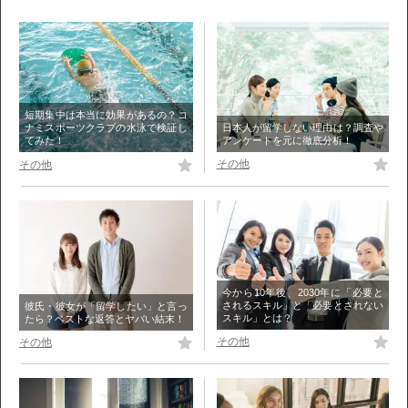
短期集中は本当に効果があるの？コ
日本人が留学しない理由は？調査や
ナミスポーツクラブの水泳で検証し
アンケートを元に徹底分析！
てみた！
その他
その他
今から10年後、2030年に「必要と
されるスキル」と「必要とされない
彼氏・彼女が「留学したい」と言っ
スキル」とは？
たら？ベストな返答とヤバい結末！
その他
その他