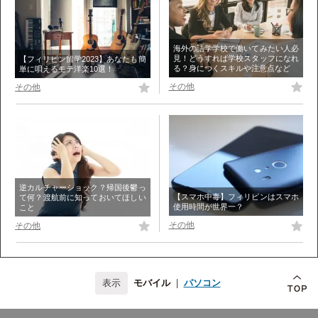
海外の語学学校で働いてみたい人必
見！どうすれば学校スタッフになれ
【フィリピン留学2023】あなたも簡
る？身につくスキルや注意点など
単に唄えるモテ洋楽10選！
その他
その他
逆カルチャーショック？帰国後鬱っ
【スマホ中毒】フィリピンはスマホ
て何？渡航前に知っておいてほしい
使用時間が世界一？
こと
その他
その他
モバイル
|
パソコン