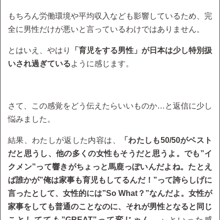
もちろん労働環境や平均収入なども影響しているため、完
全に男性だけが悪いと言っているわけではありません。
とはいえ、やはり
「育児をする男性」が日本は少し特別扱
いされ過ぎている
ように感じます。
さて、この感覚をどう伝えたらいいものか…と返信に少し
悩みました。
結果、わたしが返した内容は、
「わたしも50/50がベスト
だと思うし、他の多くの女性もそうだと思うよ。でも”イ
クメン”って響きがちょっと馬鹿っぽいんだよね。たとえ
ば誰かが”俺は家事も育児もしてるんだ！”って誇らしげに
言ったとして、女性的には”So What？”なんだよ。女性が
家事をしても普通のことなのに、それが男性となると同じ
ことしてても”GREAT”って変じゃん。」
といった感