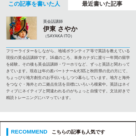
この記事を書いた人
最近書いた記事
英会話講師
伊東 さやか
（SAYAKA ITO）
フリーライターをしながら、地域ボランティア等で英語を教えている
現役の英会話講師です。16歳のころ、単身カナダに渡り一年間の留学
を経験。その後も英会話講師・ワーホリなど、ずっと英語と関わって
きています。現在は年の差パートナー&犬3匹と秋田県の北の方にて、
ちょっぴり地方創生のお手伝いもしつつ暮らしています。地方と海外
をつなぐ・海外との二拠点生活を目標にいろいろ模索中。英語はネイ
ティブにネイティブと間違われるのがちょっと自慢です。文法好きで
精読トレーニングにハマっています。
こちらの記事も人気です