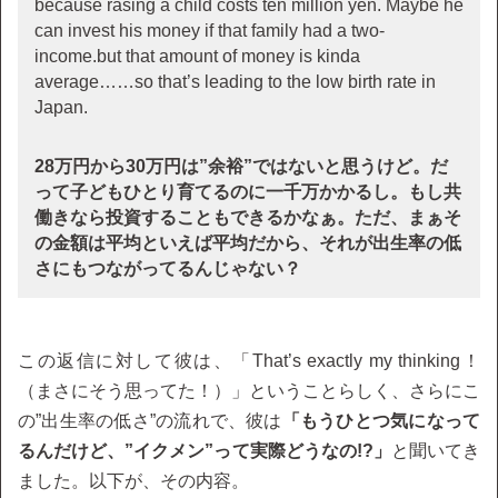
because rasing a child costs ten million yen. Maybe he
can invest his money if that family had a two-
income.but that amount of money is kinda
average……so that’s leading to the low birth rate in
Japan.
28万円から30万円は”余裕”ではないと思うけど。だ
って子どもひとり育てるのに一千万かかるし。もし共
働きなら投資することもできるかなぁ。ただ、まぁそ
の金額は平均といえば平均だから、それが出生率の低
さにもつながってるんじゃない？
この返信に対して彼は、「That’s exactly my thinking！
（まさにそう思ってた！）」ということらしく、さらにこ
の”出生率の低さ”の流れで、彼は
「もうひとつ気になって
るんだけど、”イクメン”って実際どうなの!?」
と聞いてき
ました。以下が、その内容。