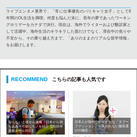
ライブエンタメ業界で、「常に仕事優先のバリキャリ女子」として8
年間のOL生活を満喫。何度も悩んだ末に、長年の夢であったワーキン
グホリデーをカナダで決行。現在は、海外でライターおよび翻訳家と
して活躍中。海外生活のキラキラした面だけでなく、滞在中の焦りや
不安から、その乗り越え方まで、「ありのままのリアルな留学情報」
をお届けします。
こちらの記事も人気です
日本人が海外でやりがちな「タブー
知らないと後から後悔！日本から持
ファッション」～笑われない服装選
ち込み不可能なモノを紹介【2026年
びの極意～
最新ルール対応】