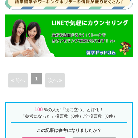
1
« 前へ
次へ »
100
%の人が「役に立つ」と評価！
「参考になった」投票数（8件）/全投票数（8件）
この記事は参考になりましたか？