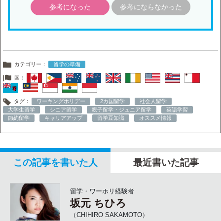
参考になった
参考にならなかった
カテゴリー：
留学の準備
国：
タグ：
ワーキングホリデー
2カ国留学
社会人留学
大学生留学
シニア留学
親子留学・ジュニア留学
英語学習
節約留学
キャリアアップ
留学豆知識
オススメ情報
この記事を書いた人
最近書いた記事
留学・ワーホリ経験者
坂元 ちひろ
（CHIHIRO SAKAMOTO）