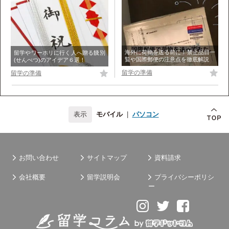
海外に荷物を送る前に！禁止品目一
留学やワーホリに行く人へ贈る餞別
覧や国際郵便の注意点を徹底解説
(せんべつ)のアイデア６選！
留学の準備
留学の準備
モバイル
|
パソコン
お問い合わせ
サイトマップ
資料請求
会社概要
留学説明会
プライバシーポリシ
ー