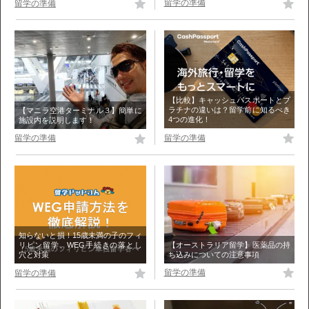
留学の準備
留学の準備
【比較】キャッシュパスポートとプ
ラチナの違いは？留学前に知るべき
【マニラ空港ターミナル３】簡単に
4つの進化！
施設内を説明します！
留学の準備
留学の準備
知らないと損！15歳未満の子のフィ
【オーストラリア留学】医薬品の持
リピン留学、WEG手続きの落とし
ち込みについての注意事項
穴と対策
留学の準備
留学の準備