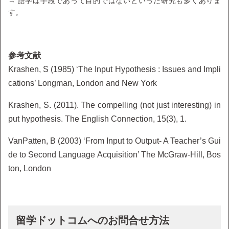
→ 語学は手段であって目的ではないといった研究も多くありま
す。
参考文献
Krashen, S (1985) ‘The Input Hypothesis : Issues and Impli
cations’ Longman, London and New York
Krashen, S. (2011). The compelling (not just interesting) in
put hypothesis. The English Connection, 15(3), 1.
VanPatten, B (2003) ‘From Input to Output- A Teacher’s Gui
de to Second Language Acquisition’ The McGraw-Hill, Bos
ton, London
留学ドットコムへのお問合せ方法