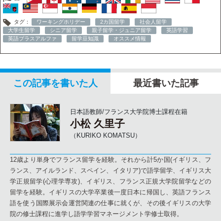
タグ：
ワーキングホリデー
2カ国留学
社会人留学
大学生留学
シニア留学
親子留学・ジュニア留学
英語学習
英語プラスアルファ
留学豆知識
オススメ情報
この記事を書いた人
最近書いた記事
日本語教師/フランス大学院博士課程在籍
小松 久里子
（KURIKO KOMATSU）
12歳より単身でフランス留学を経験。それから計5か国(イギリス、フ
ランス、アイルランド、スペイン、イタリア)で語学留学、イギリス大
学正規留学(心理学専攻)、イギリス、フランス正規大学院留学などの
留学を経験。イギリスの大学卒業後一度日本に帰国し、英語フランス
語を使う国際展示会運営関連の仕事に就くが、その後イギリスの大学
院の修士課程に進学し語学学習マネージメント学修士取得。