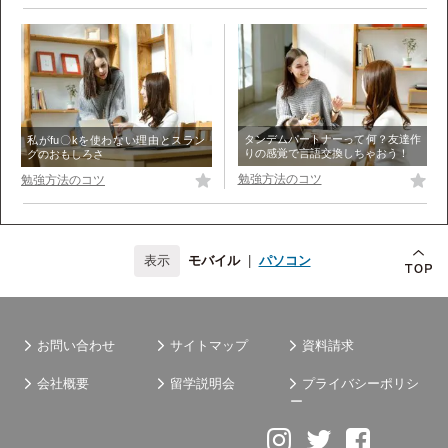
タンデムパートナーって何？友達作
私がfu〇kを使わない理由とスラン
りの感覚で言語交換しちゃおう！
グのおもしろさ
勉強方法のコツ
勉強方法のコツ
モバイル
|
パソコン
お問い合わせ
サイトマップ
資料請求
会社概要
留学説明会
プライバシーポリシ
ー