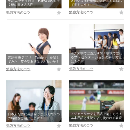
きれいな海外俳優の方たちを真似し
英語エッセイ必須！Harvard式参考
て覚えよう！
文献の書き方入門
勉強方法のコツ
勉強方法のコツ
海外大学では当たり前！学校で教わ
るプレゼンテーションのやり方と
言語交換アプリ「Tandem」を試し
は！？
てみた！英会話友達はできるのか？
勉強方法のコツ
勉強方法のコツ
メジャーリーグを英語で楽しもう！
日本人なのに英語がうまい人の６つ
基本用語と実況でよく使われる表現
の特徴をご紹介します！
勉強方法のコツ
勉強方法のコツ