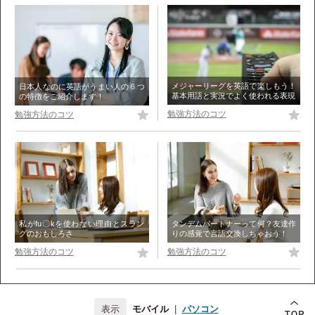
メジャーリーグを英語で楽しもう！
日本人なのに英語がうまい人の６つ
基本用語と実況でよく使われる表現
の特徴をご紹介します！
勉強方法のコツ
勉強方法のコツ
タンデムパートナーって何？友達作
私がfu〇kを使わない理由とスラン
りの感覚で言語交換しちゃおう！
グのおもしろさ
勉強方法のコツ
勉強方法のコツ
モバイル
|
パソコン