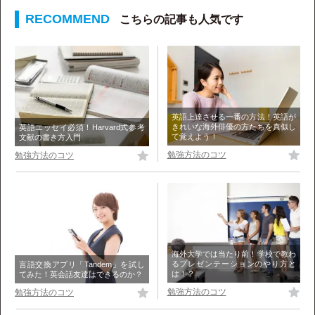
こちらの記事も人気です
英語上達させる一番の方法！英語が
きれいな海外俳優の方たちを真似し
英語エッセイ必須！Harvard式参考
て覚えよう！
文献の書き方入門
勉強方法のコツ
勉強方法のコツ
海外大学では当たり前！学校で教わ
るプレゼンテーションのやり方と
言語交換アプリ「Tandem」を試し
は！？
てみた！英会話友達はできるのか？
勉強方法のコツ
勉強方法のコツ