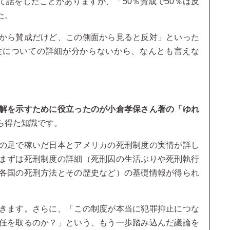
話をしたことがありますが、「50％賛成で50％は反
た。
から賛成だけど、この側面から見ると反対」といった
度についての詳細が分からないから、なんとも言えな
解を示すために役立ったのが小倉孝保さん著の「ゆれ
ら得た知識です。
の足で稼いだ日本とアメリカの死刑制度の実情が詳し
まずは死刑制度の詳細（死刑囚の生活ぶりや死刑執行
各国の死刑方法とその歴史など）の基礎情報が得られ
きます。さらに、「この制度が本当に犯罪抑止につな
任を取るのか？」という、もう一歩踏み込んだ議論を