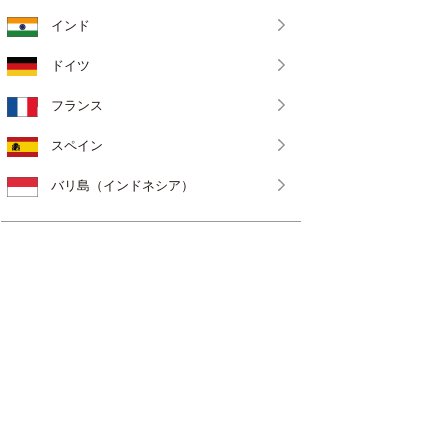
インド
ドイツ
フランス
スペイン
バリ島（インドネシア）