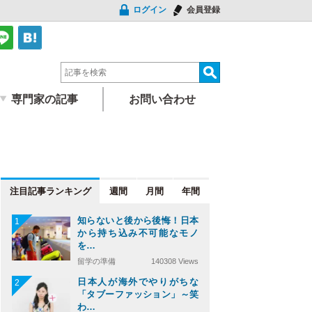
ログイン
会員登録
専門家の記事
お問い合わせ
注目記事
週間
月間
年間
知らないと後から後悔！日本
1
から持ち込み不可能なモノ
を…
留学の準備
140308 Views
日本人が海外でやりがちな
2
「タブーファッション」～笑
わ…