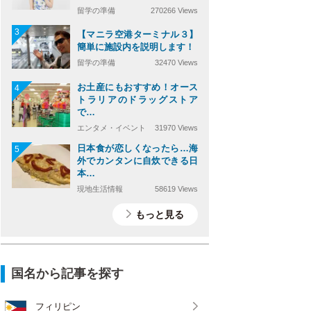
留学の準備
270266 Views
3
【マニラ空港ターミナル３】
簡単に施設内を説明します！
留学の準備
32470 Views
お土産にもおすすめ！オース
4
トラリアのドラッグストア
で…
エンタメ・イベント
31970 Views
日本食が恋しくなったら…海
5
外でカンタンに自炊できる日
本…
現地生活情報
58619 Views
もっと見る
国名から記事を探す
フィリピン