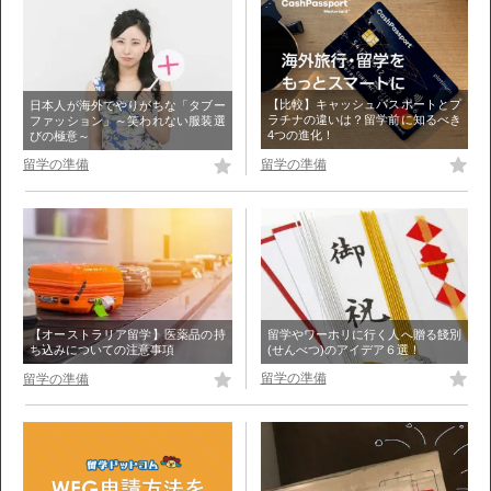
【比較】キャッシュパスポートとプ
日本人が海外でやりがちな「タブー
ラチナの違いは？留学前に知るべき
ファッション」～笑われない服装選
4つの進化！
びの極意～
留学の準備
留学の準備
留学やワーホリに行く人へ贈る餞別
【オーストラリア留学】医薬品の持
(せんべつ)のアイデア６選！
ち込みについての注意事項
留学の準備
留学の準備