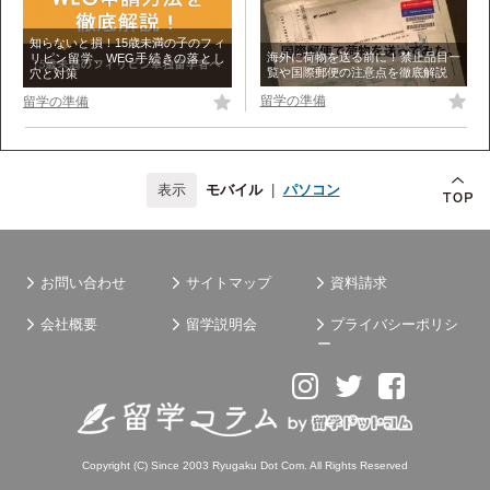
知らないと損！15歳未満の子のフィ
海外に荷物を送る前に！禁止品目一
リピン留学、WEG手続きの落とし
覧や国際郵便の注意点を徹底解説
穴と対策
留学の準備
留学の準備
モバイル
|
パソコン
お問い合わせ
サイトマップ
資料請求
会社概要
留学説明会
プライバシーポリシ
ー
Copyright (C) Since 2003
Ryugaku Dot Com
. All Rights Reserved