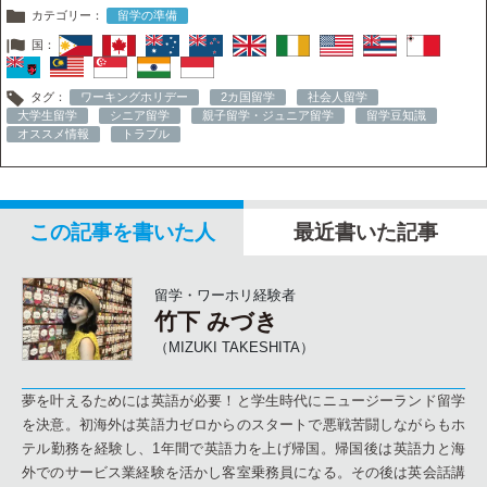
カテゴリー：
留学の準備
国：
タグ：
ワーキングホリデー
2カ国留学
社会人留学
大学生留学
シニア留学
親子留学・ジュニア留学
留学豆知識
オススメ情報
トラブル
この記事を書いた人
最近書いた記事
留学・ワーホリ経験者
竹下 みづき
（MIZUKI TAKESHITA）
夢を叶えるためには英語が必要！と学生時代にニュージーランド留学
を決意。初海外は英語力ゼロからのスタートで悪戦苦闘しながらもホ
テル勤務を経験し、1年間で英語力を上げ帰国。帰国後は英語力と海
外でのサービス業経験を活かし客室乗務員になる。その後は英会話講