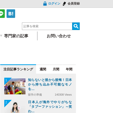
ログイン
会員登録
専門家の記事
お問い合わせ
注目記事
週間
月間
年間
知らないと後から後悔！日本
1
から持ち込み不可能なモノ
を…
留学の準備
140308 Views
日本人が海外でやりがちな
2
「タブーファッション」～笑
わ…