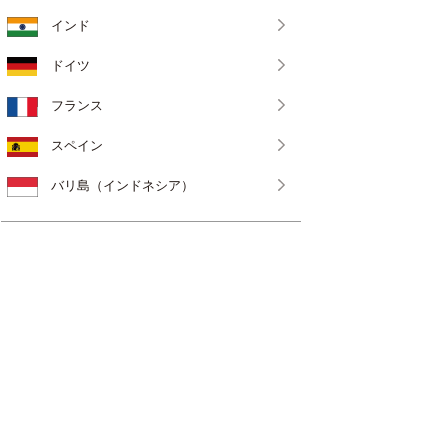
インド
ドイツ
フランス
スペイン
バリ島（インドネシア）