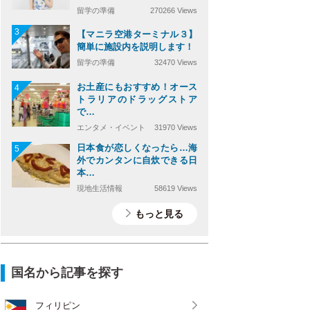
留学の準備
270266 Views
3
【マニラ空港ターミナル３】
簡単に施設内を説明します！
留学の準備
32470 Views
お土産にもおすすめ！オース
4
トラリアのドラッグストア
で…
エンタメ・イベント
31970 Views
日本食が恋しくなったら…海
5
外でカンタンに自炊できる日
本…
現地生活情報
58619 Views
もっと見る
国名から記事を探す
フィリピン