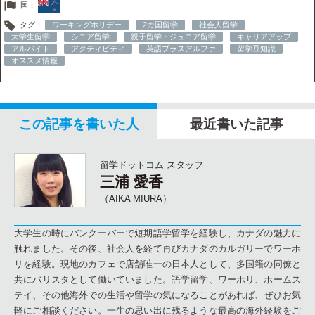
国：
タグ：
ワーキングホリデー
2カ国留学
社会人留学
大学生留学
シニア留学
親子留学・ジュニア留学
キャリアアップ
アルバイト
アクティビティ
英語プラスアルファ
留学豆知識
オススメ情報
この記事を書いた人
最近書いた記事
留学ドットコム スタッフ
三浦 愛香
（AIKA MIURA）
大学生の時にバンクーバーで短期語学留学を経験し、カナダの魅力に
触れました。その後、社会人を経て再びカナダのカルガリーでワーホ
リを経験。現地のカフェで店舗唯一の日本人として、多国籍の同僚と
共にバリスタとして働いていました。語学留学、ワーホリ、ホームス
テイ、その他海外での生活や留学の気になることがあれば、ぜひお気
軽にご相談ください。一生の思い出に残るような最高の海外経験をご