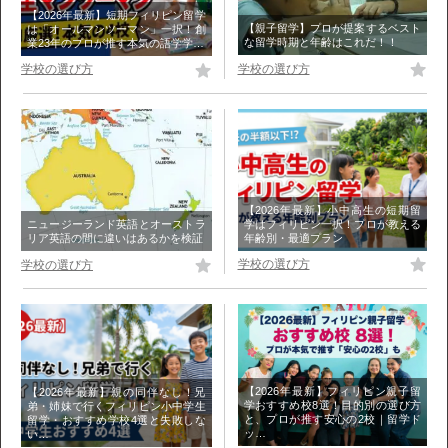
【2026年最新】短期フィリピン留学
【親子留学】プロが提案するベスト
は「オールマンツーマン」一択！創
な留学時期と年齢はこれだ！！
業23年のプロが推す本気の語学学…
学校の選び方
学校の選び方
【2026年最新】小中高生の短期留
学はフィリピン一択！プロが教える
ニュージーランド英語とオーストラ
年齢別・最適プラン
リア英語の間に違いはあるかを検証
学校の選び方
学校の選び方
【2026年最新】フィリピン親子留
【2026年最新】親の同伴なし！兄
学おすすめ校8選！目的別の選び方
弟・姉妹で行くフィリピン小中学生
と、プロが推す安心の2校｜留学ド
留学・おすすめ学校4選と失敗しな
ッ…
い…