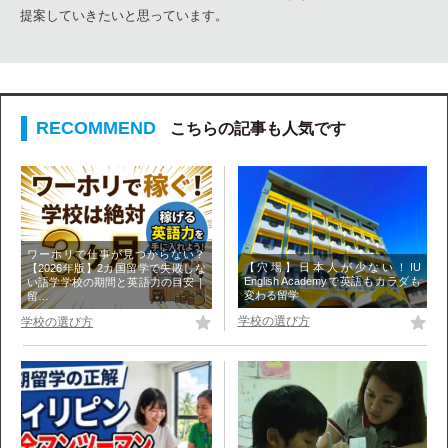
提案していきたいと思っています。
こちらの記事も人気です
ワーホリで仕事が見つからない？
【穴場】日本人が少ない！IU
【2026年版】2カ国留学で失敗しな
English Academyで英語もカラダも
い語学学校の期間と英語力の目安｜
変わる留学
留…
学校の選び方
学校の選び方