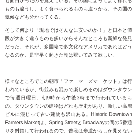
も面白かったのを覚えている。その国によってよく採れる
ものも違うし、よく食べられるものも違うから、その国の
気候なども分かってくる。
そして何より「現地ではそんなに安いのか！」と日本と値
段が大きく違うものも多いからそんなところも新鮮な発見
だった。それが、多国籍で多文化なアメリカであればどう
なるのか、是非早く起きた朝は覗いてみて欲しい。
様々なところでこの朝市「ファーマーズマーケット」は行
われているが、街並みも混みで楽しめるのはダウンタウン
で毎週日曜日、朝9時から午後3時まで行われているも
の。ダウンタウンの建物はどれも歴史があり、新しい高層
ビルに混じって古い建物も沢山ある。Historic Downtown
Farmers Marketは、Spring StreetとBroadwayの間の5番通
りを封鎖して行われるので、普段は歩道からしか見えない