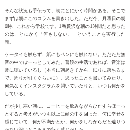
そんな状況も手伝って、朝にとにかく時間がある。そこで
まずは朝にこのコラムを書き出した。ただ今、月曜日の朝
6時、これから学校です。1番贅沢な朝の1時間だと思った
のは、とにかく「何もしない。」ということを実行した
朝。
ケータイも触らず、紙にもペンにも触れない。ただただ無
音の中でぼーっとしてみた。普段の生活であれば、音楽は
常に聴いているし（本当に朝起きてから、眠りに落ちるま
で、周りが引くぐらいに）、思ったことを書いてみたり、
何気なくインスタグラムを開いていたりと、いつも何かを
している。
だが少し寒い朝に、コーヒーを飲みながらひたすらぼーっ
とすると考えがいつも以上に頭の中を回った。何に幸せを
感じていて、何が不満かとか、何かをしながらだと辿りつ
かない深いところまで行く感じがした。