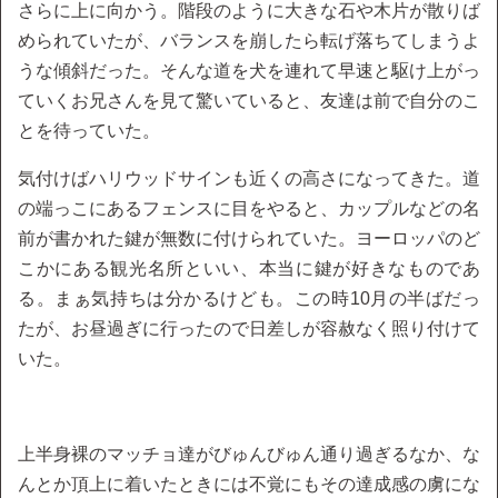
さらに上に向かう。階段のように大きな石や木片が散りば
められていたが、バランスを崩したら転げ落ちてしまうよ
うな傾斜だった。そんな道を犬を連れて早速と駆け上がっ
ていくお兄さんを見て驚いていると、友達は前で自分のこ
とを待っていた。
気付けばハリウッドサインも近くの高さになってきた。道
の端っこにあるフェンスに目をやると、カップルなどの名
前が書かれた鍵が無数に付けられていた。ヨーロッパのど
こかにある観光名所といい、本当に鍵が好きなものであ
る。まぁ気持ちは分かるけども。この時10月の半ばだっ
たが、お昼過ぎに行ったので日差しが容赦なく照り付けて
いた。
上半身裸のマッチョ達がびゅんびゅん通り過ぎるなか、な
んとか頂上に着いたときには不覚にもその達成感の虜にな